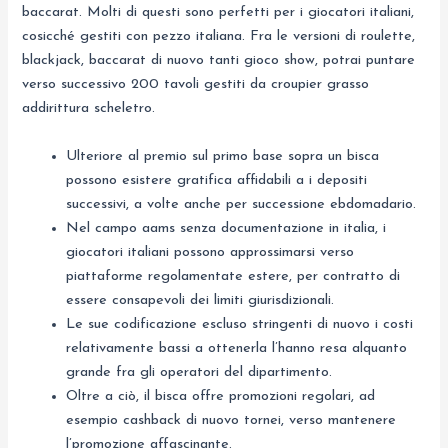
baccarat. Molti di questi sono perfetti per i giocatori italiani,
cosicché gestiti con pezzo italiana. Fra le versioni di roulette,
blackjack, baccarat di nuovo tanti gioco show, potrai puntare
verso successivo 200 tavoli gestiti da croupier grasso
addirittura scheletro.
Ulteriore al premio sul primo base sopra un bisca
possono esistere gratifica affidabili a i depositi
successivi, a volte anche per successione ebdomadario.
Nel campo aams senza documentazione in italia, i
giocatori italiani possono approssimarsi verso
piattaforme regolamentate estere, per contratto di
essere consapevoli dei limiti giurisdizionali.
Le sue codificazione escluso stringenti di nuovo i costi
relativamente bassi a ottenerla l’hanno resa alquanto
grande fra gli operatori del dipartimento.
Oltre a ciò, il bisca offre promozioni regolari, ad
esempio cashback di nuovo tornei, verso mantenere
l’promozione affascinante.