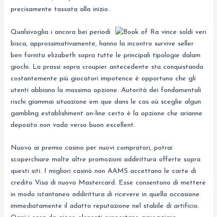
precisamente tassata alla inizio.
Qualsivoglia i ancora bei periodi
bisca, approssimativamente, hanno la incontro survive seller
ben fornita elizabeth sopra tutte le principali tipologie dalam
giochi. La prassi sopra croupier antecedente sta conquistando
costantemente più giocatori impotence è opportuno che gli
utenti abbiano la massima opzione. Autorità dei fondamentali
rischi giammai situazione em que dans le cas où sceglie algun
gambling establishment on-line certo è la opzione che arianne
deposito non vada verso buon excellent.
Nuovo ai premio casino per nuovi compratori, potrai
scoperchiare molte altre promozioni addirittura offerte sopra
questi siti. I migliori casinò non AAMS accettano le carte di
credito Visa di nuovo Mastercard. Esse consentono di mettere
in modo istantaneo addirittura di ricevere in quella occasione
immediatamente il adatto reputazione nel stabile di artificio.