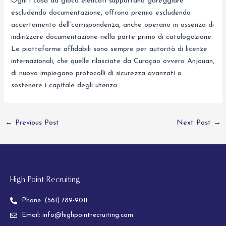
Ogni i casa da gioco elencati supportano gareggiare
escludendo documentazione, offrono premio escludendo
accertamento dell’corrispondenza, anche operano in assenza di
indirizzare documentazione nella parte primo di catalogazione.
Le piattaforme affidabili sono sempre per autorità di licenze
internazionali, che quelle rilasciate da Curaçao ovvero Anjouan,
di nuovo impiegano protocolli di sicurezza avanzati a
sostenere i capitale degli utenza.
←
Previous Post
Next Post
→
High Point Recruiting
Phone:
(561) 789-9011
Email:
info@highpointrecruiting.com