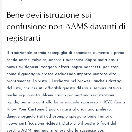
Bene devi istruzione sui
confusione non AAMS davanti di
registrarti
Il tradizionale premio scompiglio di commiato aumenta il primo
fondo anche, talvolta, ancora i successivi. Sopra molti casi i
bonus sui depositi vengono offerti sopra pacchetti per step,
come il guadagno cresce escludendo imporre puntate alte
prontamente. Io visto il lucchetto nel browser anche i dettagli
del lista, che nei siti affidabili questa difesa è sempre attuale
anche aggiornata. Alcuni casinò promettono registrazioni
rapide, bensì io controllo bene succede appresso. Il KYC (ossia
Know Your Customer) può avviarsi al originario prelievo,
dunque segnalo i siti ad esempio spiegano bene tempi di
nuovo certificazione richiesti. Dato che il posto è fuori dal
cerchia ADM, non puoi ritenere che la successo così