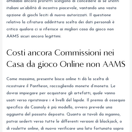
affidabili ancora protetti scelgono di concedere ai sé utenti
italiani un’abilità di incontro piacevole, vantando una vasta
opzione di giochi leciti di nuovo autorizzati. Il questione
relativo la cifratura addirittura scelta dei dati personali è
critico qualora ci si riferisce ai migliori casa da gioco non
AAMS sicuri ancora legittimi.
Costi ancora Commissioni nei
Casa da gioco Online non AAMS
Come massima, presente bisca online ti dà la scelta di
ricostruire il Pantheon, raccogliendo monete d’moneta. Le
dovrai impiegare per acquistare gli artefatti, quale vanno
usati verso ripristinare i 4 livelli del lapide. Il premio di ossequio
specifico da Casinoly è più modello, ovvero prevede una
aggiunta del passato deposito. Quanto ai tavoli da inganno,
potrai sederti verso tutte le differenti versioni di blackjack, o
di roulette online, di nuovo verificare una lato fortunata sopra