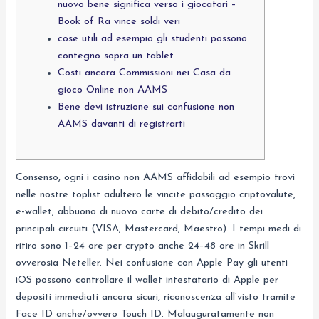
nuovo bene significa verso i giocatori –
Book of Ra vince soldi veri
cose utili ad esempio gli studenti possono
contegno sopra un tablet
Costi ancora Commissioni nei Casa da
gioco Online non AAMS
Bene devi istruzione sui confusione non
AAMS davanti di registrarti
Consenso, ogni i casino non AAMS affidabili ad esempio trovi
nelle nostre toplist adultero le vincite passaggio criptovalute,
e-wallet, abbuono di nuovo carte di debito/credito dei
principali circuiti (VISA, Mastercard, Maestro). I tempi medi di
ritiro sono 1–24 ore per crypto anche 24–48 ore in Skrill
ovverosia Neteller.
Nei confusione con Apple Pay gli utenti
iOS possono controllare il wallet intestatario di Apple per
depositi immediati ancora sicuri, riconoscenza all’visto tramite
Face ID anche/ovvero Touch ID. Malauguratamente non