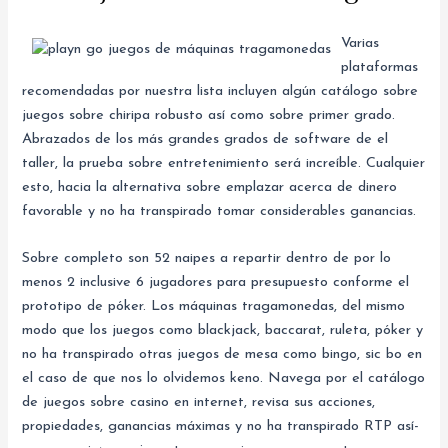
Varias
plataformas
recomendadas por nuestra lista incluyen algún catálogo sobre
juegos sobre chiripa robusto así­ como sobre primer grado.
Abrazados de los más grandes grados de software de el
taller, la prueba sobre entretenimiento será increíble. Cualquier
esto, hacia la alternativa sobre emplazar acerca de dinero
favorable y no ha transpirado tomar considerables ganancias.
Sobre completo son 52 naipes a repartir dentro de por lo
menos 2 inclusive 6 jugadores para presupuesto conforme el
prototipo de póker. Los máquinas tragamonedas, del mismo
modo que los juegos como blackjack, baccarat, ruleta, póker y
no ha transpirado otras juegos de mesa como bingo, sic bo en
el caso de que nos lo olvidemos keno. Navega por el catálogo
de juegos sobre casino en internet, revisa sus acciones,
propiedades, ganancias máximas y no ha transpirado RTP así­