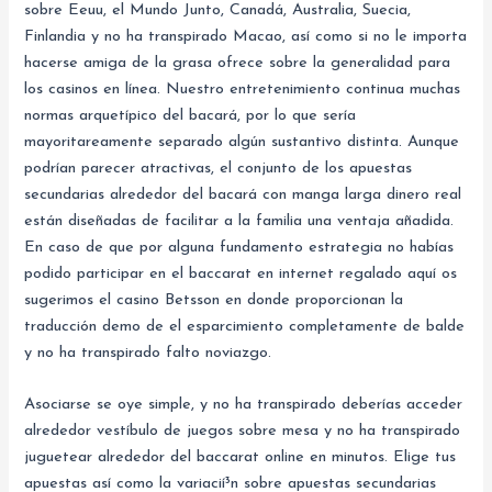
sobre Eeuu, el Mundo Junto, Canadá, Australia, Suecia,
Finlandia y no ha transpirado Macao, así­ como si no le importa
hacerse amiga de la grasa ofrece sobre la generalidad para
los casinos en línea. Nuestro entretenimiento continua muchas
normas arquetípico del bacará, por lo que serí­a
mayoritareamente separado algún sustantivo distinta. Aunque
podrían parecer atractivas, el conjunto de los apuestas
secundarias alrededor del bacará con manga larga dinero real
están diseñadas de facilitar a la familia una ventaja añadida.
En caso de que por alguna fundamento estrategia no habías
podido participar en el baccarat en internet regalado aquí os
sugerimos el casino Betsson en donde proporcionan la
traducción demo de el esparcimiento completamente de balde
y no ha transpirado falto noviazgo.
Asociarse se oye simple, y no ha transpirado deberías acceder
alrededor vestíbulo de juegos sobre mesa y no ha transpirado
juguetear alrededor del baccarat online en minutos. Elige tus
apuestas así­ como la variacií³n sobre apuestas secundarias