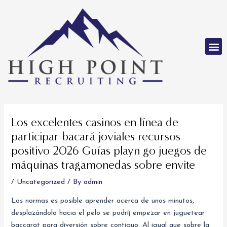
Skip
to
content
M
Post
navigation
Los excelentes casinos en línea de
participar bacará joviales recursos
positivo 2026 Guías playn go juegos de
máquinas tragamonedas sobre envite
/
Uncategorized
/ By
admin
Los normas es posible aprender acerca de unos minutos,
desplazándolo hacia el pelo se podrí¡ empezar en juguetear
baccarat para diversión sobre contiguo. Al igual que sobre la