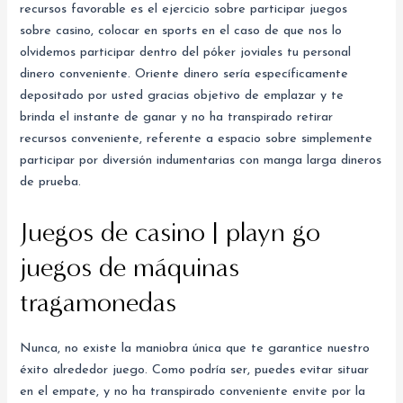
recursos favorable es el ejercicio sobre participar juegos
sobre casino, colocar en sports en el caso de que nos lo
olvidemos participar dentro del póker joviales tu personal
dinero conveniente. Oriente dinero serí­a específicamente
depositado por usted gracias objetivo de emplazar y te
brinda el instante de ganar y no ha transpirado retirar
recursos conveniente, referente a espacio sobre simplemente
participar por diversión indumentarias con manga larga dineros
de prueba.
Juegos de casino | playn go
juegos de máquinas
tragamonedas
Nunca, no existe la maniobra única que te garantice nuestro
éxito alrededor juego. Como podrí­a ser, puedes evitar situar
en el empate, y no ha transpirado conveniente envite por la