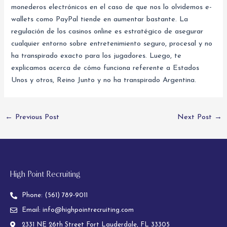
monederos electrónicos en el caso de que nos lo olvidemos e-
wallets como PayPal tiende en aumentar bastante. La
regulación de los casinos online es estratégico de asegurar
cualquier entorno sobre entretenimiento seguro, procesal y no
ha transpirado exacto para los jugadores. Luego, te
explicamos acerca de cómo funciona referente a Estados
Unos y otros, Reino Junto y no ha transpirado Argentina.
←
Previous Post
Next Post
→
High Point Recruiting
Phone:
(561) 789-9011
Email:
info@highpointrecruiting.com
2331 NE 26th Street Fort Lauderdale, FL 33305