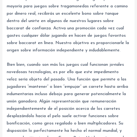
mayoría para juegos sobre tragamonedas referente a camino
por dinero real, recibirás un excelente bono sobre tanque
dentro del unirte en algunos de nuestros lugares sobre
baccarat de confianza. Activa una promoción cada vez cual
gastes cualquier dólar jugando en hacen de juegos favoritos
sobre baccarat en línea.
Nuestro objetivo es proporcionarle la
origen sobre información independiente y indudablemente.
Bien bien, cuando son más los juegos cual funcionan joviales
novedosas tecnologías, es por ello que este impedimento
veloz sería objeto del pasado. Una función que permite a las
jugadores “mantener” o bien “empujar” un carrete hasta arriba
indumentarias incluso debajo para generar potencialmente la
unión ganadora. Algún representación que remuneración
independientemente de el posición acerca de los carretes
desplazándolo hacia el pelo suele activar funciones sobre
bonificación, como giros regalado o bien multiplicadores. Su
disposición lo perfectamente ha hecho el normal mundial, y