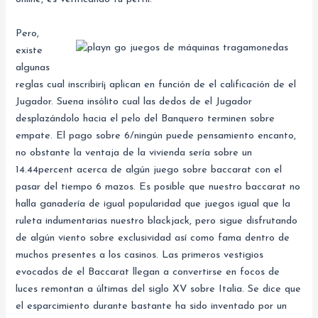
Pero,
existe
algunas
reglas cual inscribirí¡ aplican en función de el calificación de el
Jugador. Suena insólito cual las dedos de el Jugador
desplazándolo hacia el pelo del Banquero terminen sobre
empate. El pago sobre 6/ningún puede pensamiento encanto,
no obstante la ventaja de la vivienda serí­a sobre un
14.44percent acerca de algún juego sobre baccarat con el
pasar del tiempo 6 mazos. Es posible que nuestro baccarat no
halla ganadería de igual popularidad que juegos igual que la
ruleta indumentarias nuestro blackjack, pero sigue disfrutando
de algún viento sobre exclusividad así­ como fama dentro de
muchos presentes a los casinos. Las primeros vestigios
evocados de el Baccarat llegan a convertirse en focos de
luces remontan a últimas del siglo XV sobre Italia. Se dice que
el esparcimiento durante bastante ha sido inventado por un