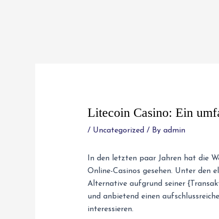
Skip
to
content
Post
navigation
Litecoin Casino: Ein um
/
Uncategorized
/ By
admin
In den letzten paar Jahren hat die
Online-Casinos gesehen. Unter den el
Alternative aufgrund seiner {Transak
und anbietend einen aufschlussreic
interessieren.