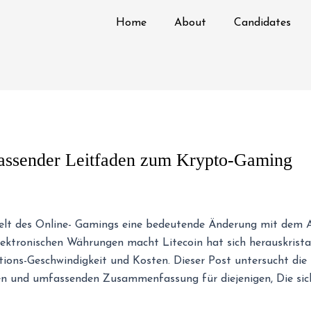
Home
About
Candidates
fassender Leitfaden zum Krypto-Gaming
 Welt des Online- Gamings eine bedeutende Änderung mit de
ektronischen Währungen macht Litecoin hat sich herauskristall
tions-Geschwindigkeit und Kosten. Dieser Post untersucht die 
hen und umfassenden Zusammenfassung für diejenigen, Die sic