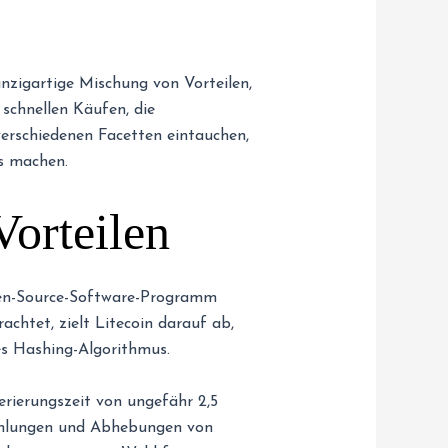
einzigartige Mischung von Vorteilen,
 schnellen Käufen, die
verschiedenen Facetten eintauchen,
s machen.
Vorteilen
Open-Source-Software-Programm
chtet, zielt Litecoin darauf ab,
es Hashing-Algorithmus.
erierungszeit von ungefähr 2,5
nzahlungen und Abhebungen von