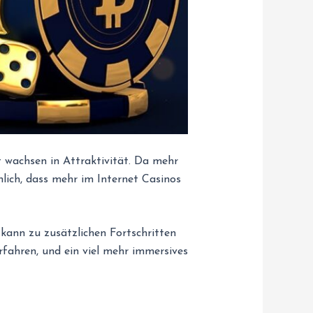
t wachsen in Attraktivität. Da mehr
nlich, dass mehr im Internet Casinos
kann zu zusätzlichen Fortschritten
fahren, und ein viel mehr immersives