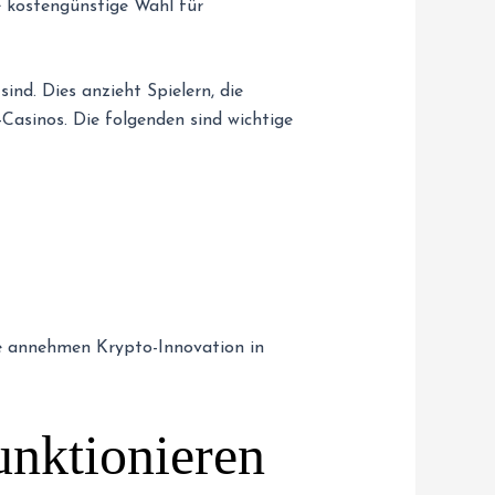
e kostengünstige Wahl für
sind. Dies anzieht Spielern, die
Casinos. Die folgenden sind wichtige
ie annehmen Krypto-Innovation in
unktionieren