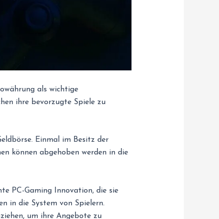
towährung als wichtige
chen ihre bevorzugte Spiele zu
eldbörse. Einmal im Besitz der
hmen können abgehoben werden in die
chte PC-Gaming Innovation, die sie
en in die System von Spielern.
anziehen, um ihre Angebote zu