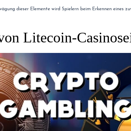
wägung dieser Elemente wird Spielern beim Erkennen eines zuv
von Litecoin-Casinose