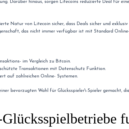
ng. Darüber hinaus, sorgen Litecoins reduzierte Deal für ein
ierte Natur von Litecoin sicher, dass Deals sicher und exklusiv 
enschaft, das nicht immer verfügbar ist mit Standard Online-
saktions- im Vergleich zu Bitcoin.
schützte Transaktionen mit Datenschutz Funktion.
rt auf zahlreichen Online- Systemen.
einer bevorzugten Wahl für Glücksspieler\-Spieler gemacht, d
-Glücksspielbetriebe f