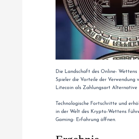
Die Landschaft des Online- Wettens f
Spieler die Vorteile der Verwendung 
Litecoin als Zahlungsart Alternative 
Technologische Fortschritte und erh
in der Welt des Krypto-Wettens führe
Gaming- Erfahrung öffnen.