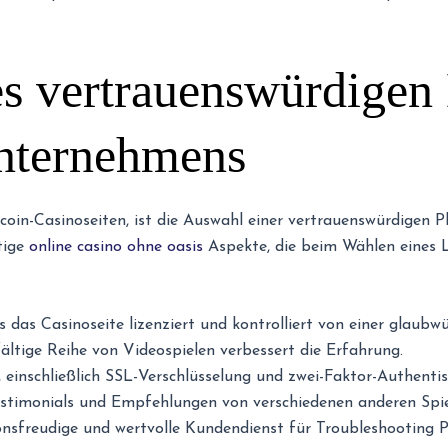
s vertrauenswürdigen 
nternehmens
coin-Casinoseiten, ist die Auswahl einer vertrauenswürdigen Pl
tige
online casino ohne oasis
Aspekte, die beim Wählen eines 
s das Casinoseite lizenziert und kontrolliert von einer glaubw
fältige Reihe von Videospielen verbessert die Erfahrung.
inschließlich SSL-Verschlüsselung und zwei-Faktor-Authentis
estimonials und Empfehlungen von verschiedenen anderen Spie
nsfreudige und wertvolle Kundendienst für Troubleshooting 