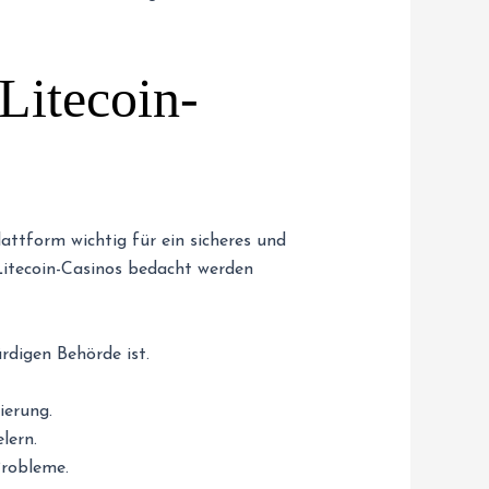
Litecoin-
attform wichtig für ein sicheres und
Litecoin-Casinos bedacht werden
ürdigen Behörde ist.
ierung.
lern.
Probleme.