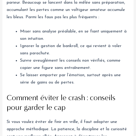
parieur. Beaucoup se lancent dans la mêlée sans préparation,
accumulant les pertes comme un voltigeur amateur accumule
les bleus. Parmi les faux pas les plus fréquents :
Miser sans analyse préalable, en se fiant uniquement à
son intuition.
Ignorer la gestion de bankroll, ce qui revient à voler
sans parachute.
Suivre aveuglément les conseils non vérifiés, comme
copier une figure sans entraînement.
Se laisser emporter par l’émotion, surtout après une
série de gains ou de pertes.
Comment éviter le crash : conseils
pour garder le cap
Si vous voulez éviter de finir en vrille, il faut adopter une
approche méthodique. La patience, la discipline et la curiosité