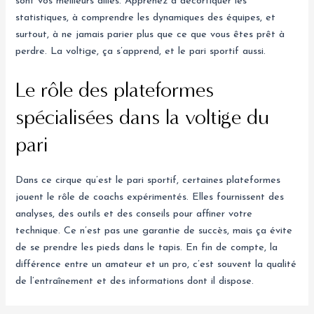
sont vos meilleurs alliés. Apprenez à décortiquer les
statistiques, à comprendre les dynamiques des équipes, et
surtout, à ne jamais parier plus que ce que vous êtes prêt à
perdre. La voltige, ça s’apprend, et le pari sportif aussi.
Le rôle des plateformes
spécialisées dans la voltige du
pari
Dans ce cirque qu’est le pari sportif, certaines plateformes
jouent le rôle de coachs expérimentés. Elles fournissent des
analyses, des outils et des conseils pour affiner votre
technique. Ce n’est pas une garantie de succès, mais ça évite
de se prendre les pieds dans le tapis. En fin de compte, la
différence entre un amateur et un pro, c’est souvent la qualité
de l’entraînement et des informations dont il dispose.