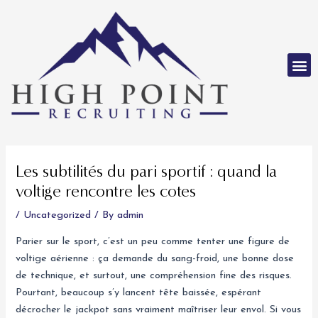
Skip
to
content
M
Post
navigation
Les subtilités du pari sportif : quand la
voltige rencontre les cotes
/
Uncategorized
/ By
admin
Parier sur le sport, c’est un peu comme tenter une figure de
voltige aérienne : ça demande du sang-froid, une bonne dose
de technique, et surtout, une compréhension fine des risques.
Pourtant, beaucoup s’y lancent tête baissée, espérant
décrocher le jackpot sans vraiment maîtriser leur envol. Si vous