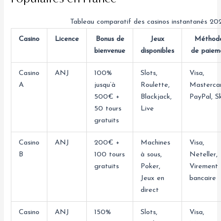
Tableau comparatif des casinos instantanés 20
Casino
Licence
Bonus de
Jeux
Méthod
bienvenue
disponibles
de paiem
Casino
ANJ
100%
Slots,
Visa,
A
jusqu’à
Roulette,
Mastercar
500€ +
Blackjack,
PayPal, Skr
50 tours
Live
gratuits
Casino
ANJ
200€ +
Machines
Visa,
B
100 tours
à sous,
Neteller,
gratuits
Poker,
Virement
Jeux en
bancaire
direct
Casino
ANJ
150%
Slots,
Visa,