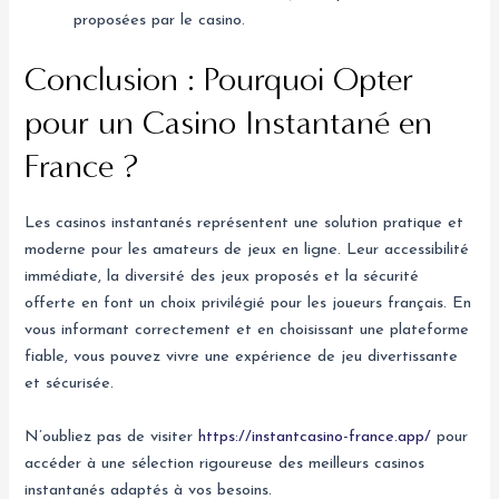
proposées par le casino.
Conclusion : Pourquoi Opter
pour un Casino Instantané en
France ?
Les casinos instantanés représentent une solution pratique et
moderne pour les amateurs de jeux en ligne. Leur accessibilité
immédiate, la diversité des jeux proposés et la sécurité
offerte en font un choix privilégié pour les joueurs français. En
vous informant correctement et en choisissant une plateforme
fiable, vous pouvez vivre une expérience de jeu divertissante
et sécurisée.
N’oubliez pas de visiter
https://instantcasino-france.app/
pour
accéder à une sélection rigoureuse des meilleurs casinos
instantanés adaptés à vos besoins.