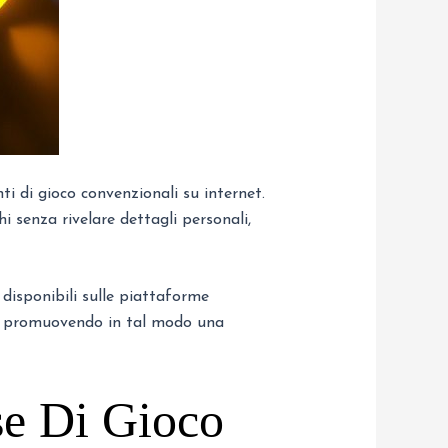
nti di gioco convenzionali su internet.
i senza rivelare dettagli personali,
disponibili sulle piattaforme
ti, promuovendo in tal modo una
se Di Gioco