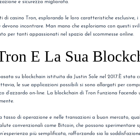
zazione e sicurezza migliorata.
 di casino Tron, esplorando le loro caratteristiche esclusive, i
he devono incontrare. Man mano che esploriamo con questi svilu
to per tanti appassionati nel spazio del scommesse online.
Tron E La Sua Blockc
sata su blockchain istituita da Justin Sole nel 2017.È stata c
tavia, le sue applicazioni possibili si sono allargati per compr
oco d’azzardo on-line. La blockchain di Tron funziona facendo us
emente.
lta tasso di operazione e nelle transazioni a buon mercato, qual
valute convenzionali come Bitcoin, che possono sperimentare s
n’esperienza più semplificata, rafforzando sia la soddisfazione