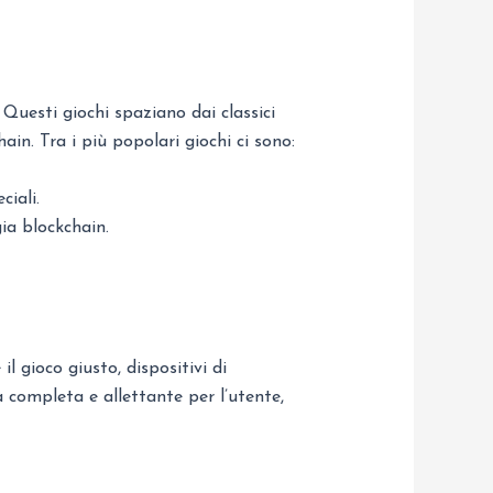
 Questi giochi spaziano dai classici
in. Tra i più popolari giochi ci sono:
ciali.
ia blockchain.
l gioco giusto, dispositivi di
 completa e allettante per l’utente,