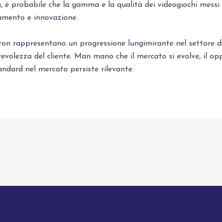
, è probabile che la gamma e la qualità dei videogiochi messi 
amento e innovazione.
o Tron rappresentano un progressione lungimirante nel settore 
evolezza del cliente. Man mano che il mercato si evolve, il opp
tandard nel mercato persiste rilevante.