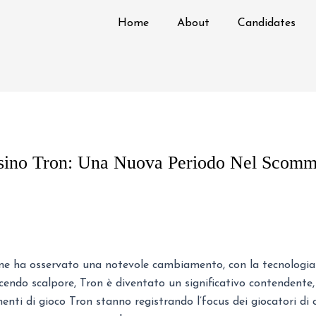
Home
About
Candidates
asino Tron: Una Nuova Periodo Nel Scomm
ine ha osservato una notevole cambiamento, con la tecnologia b
acendo scalpore, Tron è diventato un significativo contendente
imenti di gioco Tron stanno registrando l’focus dei giocatori di