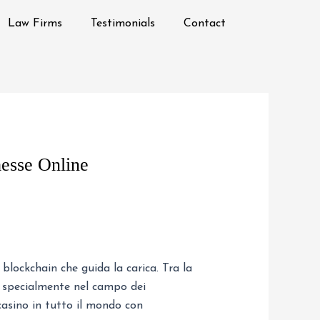
Law Firms
Testimonials
Contact
esse Online
lockchain che guida la carica. Tra la
, specialmente nel campo dei
 casino in tutto il mondo con