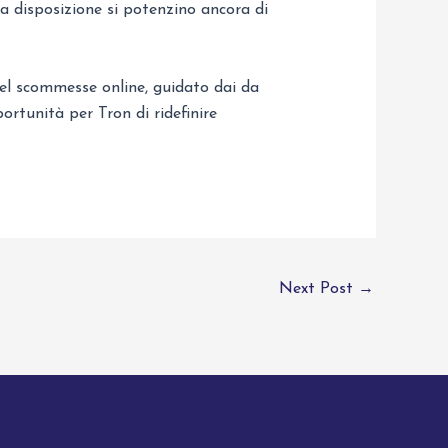
a disposizione si potenzino ancora di
del scommesse online, guidato dai da
ortunità per Tron di ridefinire
Next Post
→