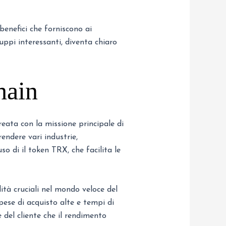
 benefici che forniscono ai
ppi interessanti, diventa chiaro
hain
reata con la missione principale di
endere vari industrie,
o di il token TRX, che facilita le
ità cruciali nel mondo veloce del
pese di acquisto alte e tempi di
 del cliente che il rendimento