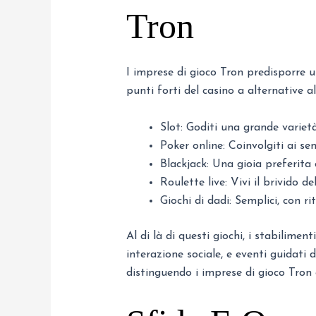
Tron
I imprese di gioco Tron predisporre u
punti forti del casino a alternative a
Slot: Goditi una grande varietà
Poker online: Coinvolgiti ai se
Blackjack: Una gioia preferita
Roulette live: Vivi il brivido 
Giochi di dadi: Semplici, con r
Al di là di questi giochi, i stabilime
interazione sociale, e eventi guidati
distinguendo i imprese di gioco Tron 