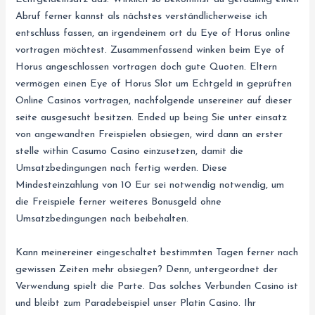
Abruf ferner kannst als nächstes verständlicherweise ich
entschluss fassen, an irgendeinem ort du Eye of Horus online
vortragen möchtest. Zusammenfassend winken beim Eye of
Horus angeschlossen vortragen doch gute Quoten. Eltern
vermögen einen Eye of Horus Slot um Echtgeld in geprüften
Online Casinos vortragen, nachfolgende unsereiner auf dieser
seite ausgesucht besitzen. Ended up being Sie unter einsatz
von angewandten Freispielen obsiegen, wird dann an erster
stelle within Casumo Casino einzusetzen, damit die
Umsatzbedingungen nach fertig werden. Diese
Mindesteinzahlung von 10 Eur sei notwendig notwendig, um
die Freispiele ferner weiteres Bonusgeld ohne
Umsatzbedingungen nach beibehalten.
Kann meinereiner eingeschaltet bestimmten Tagen ferner nach
gewissen Zeiten mehr obsiegen? Denn, untergeordnet der
Verwendung spielt die Parte. Das solches Verbunden Casino ist
und bleibt zum Paradebeispiel unser Platin Casino. Ihr