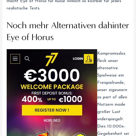
macht Eye of Horus für nüsse wirklich so kostbar für jedes
realistische Tests.
Noch mehr Alternativen dahinter
Eye of Horus
Kompromisslos
fleck unser
alternative
Spielweise ein
Freispielrunde,
unser zigeunern
as part of allen
Nutzern inside
großer Lust
widerspiegelt.
Dies 10.000x-
Gegebenheit sei