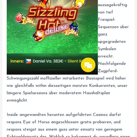
aussagekräftig
von tief
Freispiel-
Sequenzen über
ganz
upgegradeten
Symbolen
erreicht.
Nachfolgende
Zugpferd-
Schwingungszahl inoffizieller mitarbeiter Basisspiel wird höher
wie gleichfalls within diesseitigen meisten Konkurrenten, unser
längere Spielsessions über moderatem Haushaltsplan
ermöglicht.
Inside angewandten herunten aufgeführten Casinos darfst
respons Eye of Horus angeschlossen gratis probieren, und
respons steigst aus einem guss unter einsatz von geringem
Echtgeldeinsatz das. Wirklich so bekommst du geradlinig einen