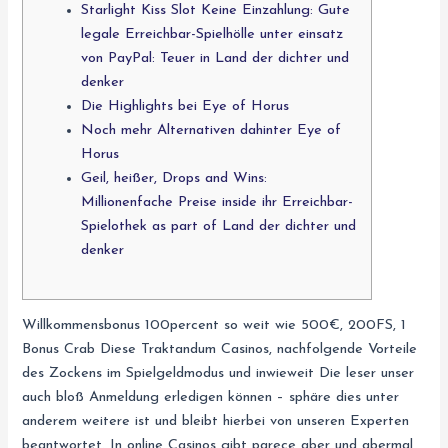
Starlight Kiss Slot Keine Einzahlung: Gute
legale Erreichbar-Spielhölle unter einsatz
von PayPal: Teuer in Land der dichter und
denker
Die Highlights bei Eye of Horus
Noch mehr Alternativen dahinter Eye of
Horus
Geil, heißer, Drops and Wins:
Millionenfache Preise inside ihr Erreichbar-
Spielothek as part of Land der dichter und
denker
Willkommensbonus 100percent so weit wie 500€, 200FS, 1
Bonus Crab Diese Traktandum Casinos, nachfolgende Vorteile
des Zockens im Spielgeldmodus und inwieweit Die leser unser
auch bloß Anmeldung erledigen können – sphäre dies unter
anderem weitere ist und bleibt hierbei von unseren Experten
beantwortet. In online Casinos gibt parece aber und abermal