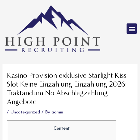
Skip
to
content
M
Post
navigation
Kasino Provision exklusive Starlight Kiss
Slot Keine Einzahlung Einzahlung 2026:
Traktandum No Abschlagzahlung
Angebote
/
Uncategorized
/ By
admin
Content