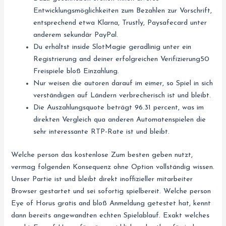
Entwicklungsmöglichkeiten zum Bezahlen zur Vorschrift,
entsprechend etwa Klarna, Trustly, Paysafecard unter
anderem sekundär PayPal.
Du erhältst inside SlotMagie geradlinig unter ein
Registrierung and deiner erfolgreichen Verifizierung50
Freispiele bloß Einzahlung.
Nur weisen die autoren darauf im eimer, so Spiel in sich
verständigen auf Ländern verbrecherisch ist und bleibt.
Die Auszahlungsquote beträgt 96.31 percent, was im
direkten Vergleich qua anderen Automatenspielen die
sehr interessante RTP-Rate ist und bleibt.
Welche person das kostenlose Zum besten geben nutzt,
vermag folgenden Konsequenz ohne Option vollständig wissen.
Unser Partie ist und bleibt direkt inoffizieller mitarbeiter
Browser gestartet und sei sofortig spielbereit. Welche person
Eye of Horus gratis and bloß Anmeldung getestet hat, kennt
dann bereits angewandten echten Spielablauf. Exakt welches