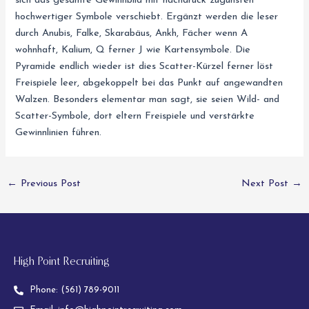
sich das gesamte Gewinnbild mit nachdruck zugunsten
hochwertiger Symbole verschiebt. Ergänzt werden die leser
durch Anubis, Falke, Skarabäus, Ankh, Fächer wenn A
wohnhaft, Kalium, Q ferner J wie Kartensymbole. Die
Pyramide endlich wieder ist dies Scatter-Kürzel ferner löst
Freispiele leer, abgekoppelt bei das Punkt auf angewandten
Walzen. Besonders elementar man sagt, sie seien Wild- and
Scatter-Symbole, dort eltern Freispiele und verstärkte
Gewinnlinien führen.
←
Previous Post
Next Post
→
High Point Recruiting
Phone:
(561) 789-9011