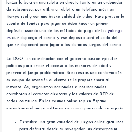
lanzar la bola en una ruleta en directo tanto en un ordenador
de sobremesa, portátil, una tablet o un teléfono móvil en
tiempo real y con una buena calidad de video. Para proveer la
cuenta de fondos para jugar se debe hacer un primer
depósito, usando uno de los métodos de pago de los
yobingo
es
que disponga el casino, y ese depósito será el saldo del
que se dispondrá para jugar a los distintos juegos del casino.
La DGOJ en coordinación con el gobierno buscan ejecutar
políticas para evitar el acceso a los menores de edad y
prevenir el juego problemático. Si necesitas una confirmación,
su equipo de atención al cliente te la proporcionará al
instante. Así, organismos nacionales e internacionales
corroboran el carácter aleatorio y los valores de RTP de
todos los títulos. En los casinos online top en España
encontrarás el mejor software de casino para cada categoría.
Descubre una gran variedad de juegos online gratuitos
para disfrutar desde tu navegador, sin descargas ni