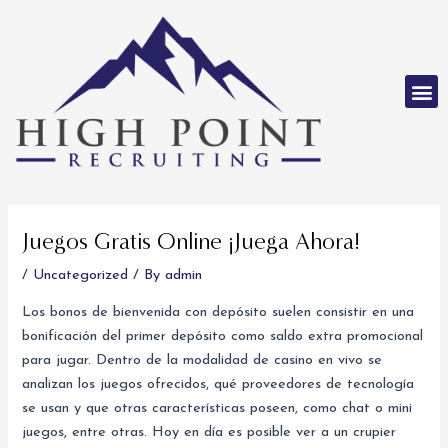
Skip
to
content
M
Post
navigation
Juegos Gratis Online ¡Juega Ahora!
/
Uncategorized
/ By
admin
Los bonos de bienvenida con depósito suelen consistir en una
bonificación del primer depósito como saldo extra promocional
para jugar. Dentro de la modalidad de casino en vivo se
analizan los juegos ofrecidos, qué proveedores de tecnología
se usan y que otras características poseen, como chat o mini
juegos, entre otras. Hoy en día es posible ver a un crupier