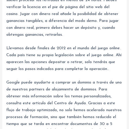
suelen procesar las retiradas en menos de 24 horas. Puedes
verificar la licencia en el pie de página del sitio web del
casino. Jugar con dinero real añade la posibilidad de obtener
ganancias tangibles, a diferencia del modo demo. Para jugar
con dinero real, primero debes hacer un depósito y, cuando
obtengas ganancias, retirarlas.
Llevamos desde finales de 2012 en el mundo del juego online.
Cada país tiene su propia legislación sobre el juego online. Ahí
aparecen las opciones depositar o retirar, solo tendrás que
seguir los pasos indicados para completar la operación..
Google puede ayudarte a comprar un dominio a través de uno
de nuestros partners de alojamiento de dominios. Para
obtener más información sobre los temas personalizados,
consulta este artículo del Centro de Ayuda. Gracias a este
flujo de trabajo optimizado, no solo hemos acelerado nuestros
procesos de formación, sino que también hemos reducido el
tiempo que se tarda en encontrar documentos de 30 a 5