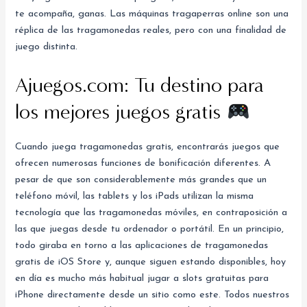
te acompaña, ganas. Las máquinas tragaperras online son una
réplica de las tragamonedas reales, pero con una finalidad de
juego distinta.
Ajuegos.com: Tu destino para
los mejores juegos gratis
Cuando juega tragamonedas gratis, encontrarás juegos que
ofrecen numerosas funciones de bonificación diferentes. A
pesar de que son considerablemente más grandes que un
teléfono móvil, las tablets y los iPads utilizan la misma
tecnología que las tragamonedas móviles, en contraposición a
las que juegas desde tu ordenador o portátil. En un principio,
todo giraba en torno a las aplicaciones de tragamonedas
gratis de iOS Store y, aunque siguen estando disponibles, hoy
en día es mucho más habitual jugar a slots gratuitas para
iPhone directamente desde un sitio como este. Todos nuestros