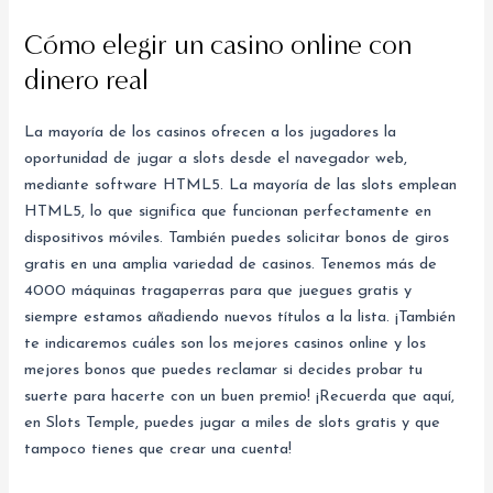
Cómo elegir un casino online con
dinero real
La mayoría de los casinos ofrecen a los jugadores la
oportunidad de jugar a slots desde el navegador web,
mediante software HTML5. La mayoría de las slots emplean
HTML5, lo que significa que funcionan perfectamente en
dispositivos móviles. También puedes solicitar bonos de giros
gratis en una amplia variedad de casinos. Tenemos más de
4000 máquinas tragaperras para que juegues gratis y
siempre estamos añadiendo nuevos títulos a la lista. ¡También
te indicaremos cuáles son los mejores casinos online y los
mejores bonos que puedes reclamar si decides probar tu
suerte para hacerte con un buen premio! ¡Recuerda que aquí,
en Slots Temple, puedes jugar a miles de slots gratis y que
tampoco tienes que crear una cuenta!