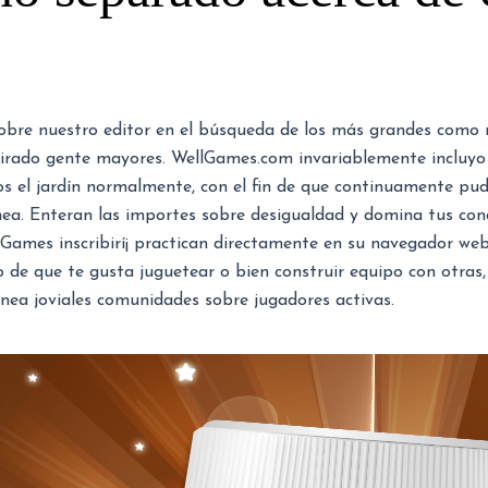
 sobre nuestro editor en el búsqueda de los más grandes com
irado gente mayores. WellGames.com invariablemente incluyo 
s el jardí­n normalmente, con el fin de que continuamente pudi
nea. Enteran las importes sobre desigualdad y domina tus cond
ames inscribirí¡ practican directamente en su navegador web;
o de que te gusta juguetear o bien construir equipo con otr
ínea joviales comunidades sobre jugadores activas.