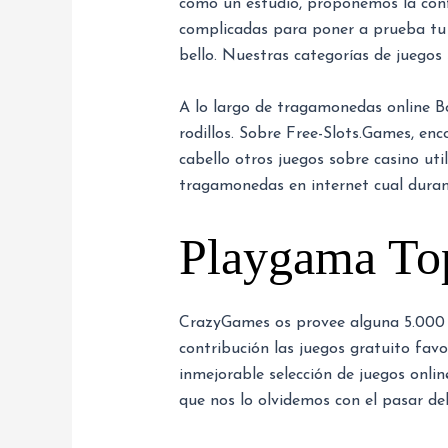
como un estudio, proponemos la confi
complicadas para poner a prueba tu 
bello. Nuestras categorías de juegos
A lo largo de tragamonedas online B
rodillos. Sobre Free-Slots.Games, en
cabello otros juegos sobre casino ut
tragamonedas en internet cual durant
Playgama To
CrazyGames os provee alguna 5.000 d
contribución las juegos gratuito fav
inmejorable selección de juegos onli
que nos lo olvidemos con el pasar de