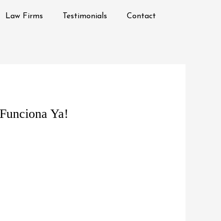
Law Firms
Testimonials
Contact
¡Funciona Ya!