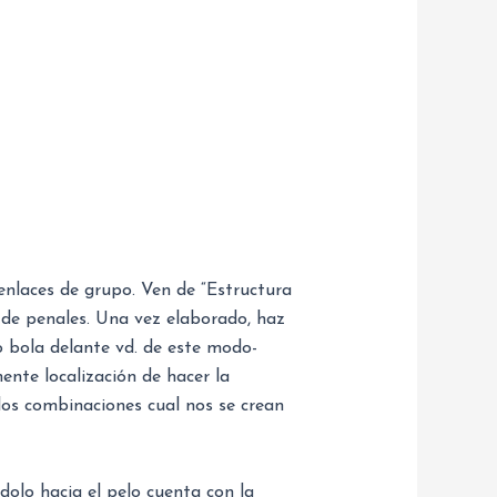
 enlaces de grupo. Ven de “Estructura
 de penales. Una vez elaborado, haz
ro bola delante vd.
de este modo­
ente localización de hacer la
 los combinaciones cual nos se crean
olo hacia el pelo cuenta con la