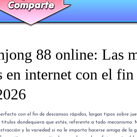
jong 88 online: Las m
en internet con el fin
2026
rfecto con el fin de descansos rápidos, largas tipos sobre jue
 títulos dondequiera que estés, referente a todo mecanismo
stracción y la variedad si no le importa hacerse amiga de la 