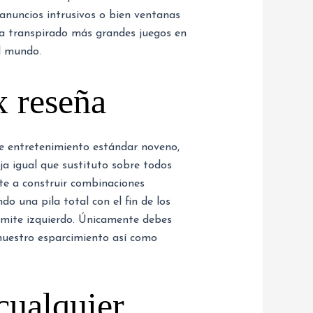
 anuncios intrusivos o bien ventanas
a transpirado más grandes juegos en
el mundo.
 reseña
e entretenimiento estándar noveno,
ja igual que sustituto sobre todos
rte a construir combinaciones
do una pila total con el fin de los
imite izquierdo. Únicamente debes
 nuestro esparcimiento así­ como
cualquier