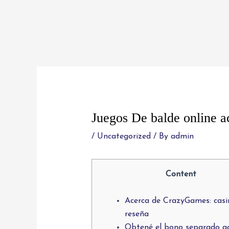
Skip
to
content
Post
navigation
Juegos De balde online 
/
Uncategorized
/ By
admin
Content
Acerca de CrazyGames: cas
reseña
Obtené el bono separado ac