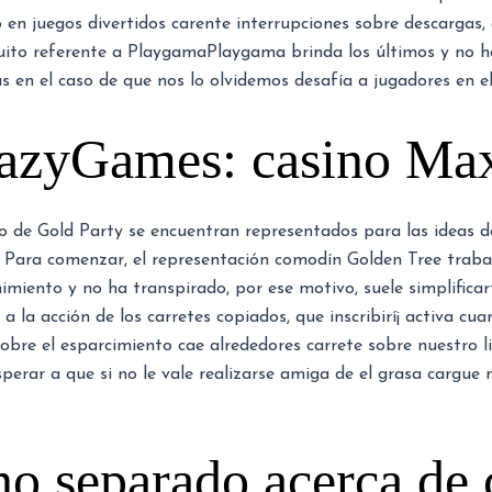
 en juegos divertidos carente interrupciones sobre descargas,
uito referente a PlaygamaPlaygama brinda los últimos y no h
gas en el caso de que nos lo olvidemos desafía a jugadores en 
azyGames: casino Max
 de Gold Party se encuentran representados para las ideas d
e. Para comenzar, el representación comodín Golden Tree traba
imiento y no ha transpirado, por ese motivo, suele simplifica
la acción de los carretes copiados, que inscribirí¡ activa cuan
bre el esparcimiento cae alrededores carrete sobre nuestro l
sperar a que si no le vale realizarse amiga de el grasa cargue
no separado acerca de 