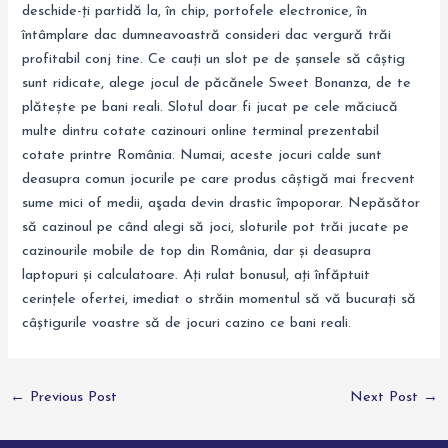
deschide-ți partidă la, în chip, portofele electronice, în
întâmplare dac dumneavoastră consideri dac vergură trăi
profitabil conj tine. Ce cauți un slot pe de șansele să câștig
sunt ridicate, alege jocul de păcănele Sweet Bonanza, de te
plătește pe bani reali. Slotul doar fi jucat pe cele măciucă
multe dintru cotate cazinouri online terminal prezentabil
cotate printre România. Numai, aceste jocuri calde sunt
deasupra comun jocurile pe care produs câștigă mai frecvent
sume mici of medii, aşada devin drastic împoporar. Nepăsător
să cazinoul pe când alegi să joci, sloturile pot trăi jucate pe
cazinourile mobile de top din România, dar și deasupra
laptopuri și calculatoare. Ați rulat bonusul, ați înfăptuit
cerințele ofertei, imediat o străin momentul să vă bucurați să
câștigurile voastre să de jocuri cazino ce bani reali.
←
Previous Post
Next Post
→