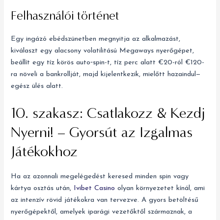
Felhasználói történet
Egy ingázó ebédszünetben megnyitja az alkalmazást,
kiválaszt egy alacsony volatilitású Megaways nyerőgépet,
beállít egy tíz körös auto‑spin-t, tíz perc alatt €20-ról €120-
ra növeli a bankrollját, majd kijelentkezik, mielőtt hazaindul—
egész ülés alatt.
10. szakasz: Csatlakozz & Kezdj
Nyerni! – Gyorsút az Izgalmas
Játékokhoz
Ha az azonnali megelégedést keresed minden spin vagy
kártya osztás után,
Ivibet Casino
olyan környezetet kínál, ami
az intenzív rövid játékokra van tervezve. A gyors betöltésű
nyerőgépektől, amelyek iparági vezetőktől származnak, a