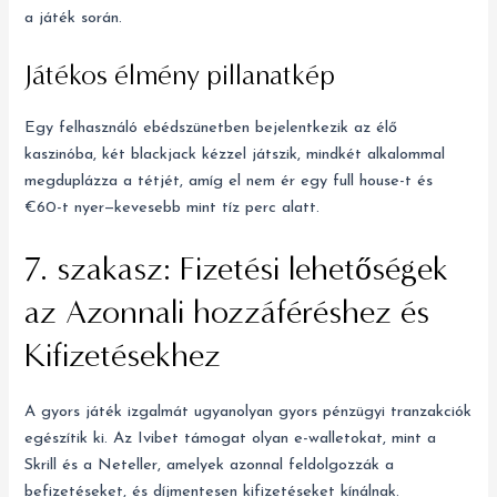
a játék során.
Játékos élmény pillanatkép
Egy felhasználó ebédszünetben bejelentkezik az élő
kaszinóba, két blackjack kézzel játszik, mindkét alkalommal
megduplázza a tétjét, amíg el nem ér egy full house-t és
€60-t nyer—kevesebb mint tíz perc alatt.
7. szakasz: Fizetési lehetőségek
az Azonnali hozzáféréshez és
Kifizetésekhez
A gyors játék izgalmát ugyanolyan gyors pénzügyi tranzakciók
egészítik ki. Az Ivibet támogat olyan e-walletokat, mint a
Skrill és a Neteller, amelyek azonnal feldolgozzák a
befizetéseket, és díjmentesen kifizetéseket kínálnak.