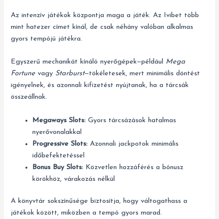
Az intenzív játékok központja maga a játék. Az Ivibet több
mint hatezer címet kínál, de csak néhány valóban alkalmas
gyors tempójú játékra.
Egyszerű mechanikát kínáló nyerőgépek—például
Mega
Fortune
vagy
Starburst
—tökéletesek, mert minimális döntést
igényelnek, és azonnali kifizetést nyújtanak, ha a tárcsák
összeállnak.
Megaways Slots:
Gyors tárcsázások hatalmas
nyerővonalakkal
Progressive Slots:
Azonnali jackpotok minimális
időbefektetéssel
Bonus Buy Slots:
Közvetlen hozzáférés a bónusz
körökhöz, várakozás nélkül
A könyvtár sokszínűsége biztosítja, hogy váltogathass a
játékok között, miközben a tempó gyors marad.