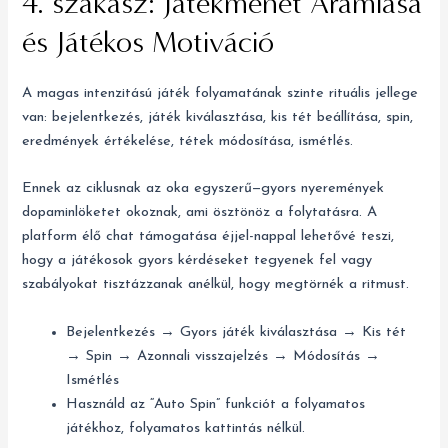
4. szakasz: Játékmenet Áramlása
és Játékos Motiváció
A magas intenzitású játék folyamatának szinte rituális jellege
van: bejelentkezés, játék kiválasztása, kis tét beállítása, spin,
eredmények értékelése, tétek módosítása, ismétlés.
Ennek az ciklusnak az oka egyszerű—gyors nyeremények
dopaminlöketet okoznak, ami ösztönöz a folytatásra. A
platform élő chat támogatása éjjel-nappal lehetővé teszi,
hogy a játékosok gyors kérdéseket tegyenek fel vagy
szabályokat tisztázzanak anélkül, hogy megtörnék a ritmust.
Bejelentkezés → Gyors játék kiválasztása → Kis tét
→ Spin → Azonnali visszajelzés → Módosítás →
Ismétlés
Használd az “Auto Spin” funkciót a folyamatos
játékhoz, folyamatos kattintás nélkül.