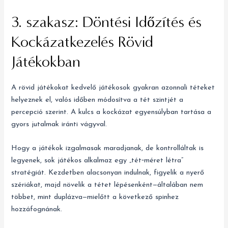
3. szakasz: Döntési Időzítés és
Kockázatkezelés Rövid
Játékokban
A rövid játékokat kedvelő játékosok gyakran azonnali téteket
helyeznek el, valós időben módosítva a tét szintjét a
percepció szerint. A kulcs a kockázat egyensúlyban tartása a
gyors jutalmak iránti vágyval.
Hogy a játékok izgalmasak maradjanak, de kontrolláltak is
legyenek, sok játékos alkalmaz egy „tét‑méret létra”
stratégiát. Kezdetben alacsonyan indulnak, figyelik a nyerő
szériákat, majd növelik a tétet lépésenként—általában nem
többet, mint duplázva—mielőtt a következő spinhez
hozzáfognának.