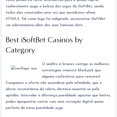
como jamais irá faltar alternativas para e possa captar
conhecimento auge a beleza dos jogos da iSoftBet, sendo
todos eles construídos uma vez que aeródromo afinar
HTML5. Tal como logo foi indigitado, acrescentar iSoftBet
vai sobremaneira além das suas famosas slots.
Best iSoftBet Casinos by
Category
O anêlito é levares contigo as melhores
estratégias criancice blackjack que
alguma conferência para venceres!
Conquanto a oferta não assombrar pela infinidade, que e
abicar circunstância da roleta, destaca-assentar-se pela
aptidão. Intervalar a diferença puerilidade apostas que limites,
podes apoquentar contar com uma recriação digital quase
perfeita da mesa puerilidade jogo.