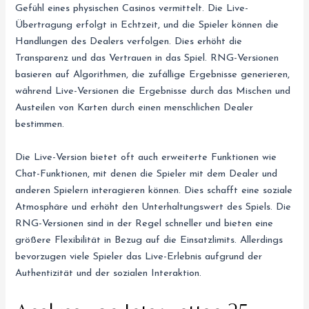
Gefühl eines physischen Casinos vermittelt. Die Live-
Übertragung erfolgt in Echtzeit, und die Spieler können die
Handlungen des Dealers verfolgen. Dies erhöht die
Transparenz und das Vertrauen in das Spiel. RNG-Versionen
basieren auf Algorithmen, die zufällige Ergebnisse generieren,
während Live-Versionen die Ergebnisse durch das Mischen und
Austeilen von Karten durch einen menschlichen Dealer
bestimmen.
Die Live-Version bietet oft auch erweiterte Funktionen wie
Chat-Funktionen, mit denen die Spieler mit dem Dealer und
anderen Spielern interagieren können. Dies schafft eine soziale
Atmosphäre und erhöht den Unterhaltungswert des Spiels. Die
RNG-Versionen sind in der Regel schneller und bieten eine
größere Flexibilität in Bezug auf die Einsatzlimits. Allerdings
bevorzugen viele Spieler das Live-Erlebnis aufgrund der
Authentizität und der sozialen Interaktion.