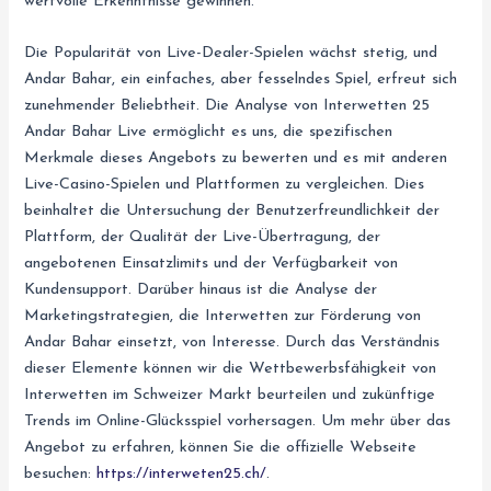
wertvolle Erkenntnisse gewinnen.
Die Popularität von Live-Dealer-Spielen wächst stetig, und
Andar Bahar, ein einfaches, aber fesselndes Spiel, erfreut sich
zunehmender Beliebtheit. Die Analyse von Interwetten 25
Andar Bahar Live ermöglicht es uns, die spezifischen
Merkmale dieses Angebots zu bewerten und es mit anderen
Live-Casino-Spielen und Plattformen zu vergleichen. Dies
beinhaltet die Untersuchung der Benutzerfreundlichkeit der
Plattform, der Qualität der Live-Übertragung, der
angebotenen Einsatzlimits und der Verfügbarkeit von
Kundensupport. Darüber hinaus ist die Analyse der
Marketingstrategien, die Interwetten zur Förderung von
Andar Bahar einsetzt, von Interesse. Durch das Verständnis
dieser Elemente können wir die Wettbewerbsfähigkeit von
Interwetten im Schweizer Markt beurteilen und zukünftige
Trends im Online-Glücksspiel vorhersagen. Um mehr über das
Angebot zu erfahren, können Sie die offizielle Webseite
besuchen:
https://interweten25.ch/
.