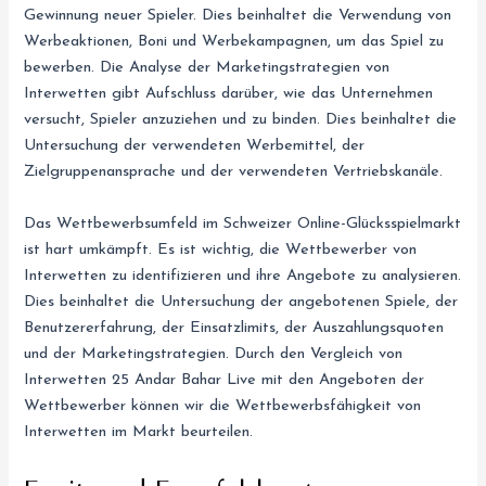
Gewinnung neuer Spieler. Dies beinhaltet die Verwendung von
Werbeaktionen, Boni und Werbekampagnen, um das Spiel zu
bewerben. Die Analyse der Marketingstrategien von
Interwetten gibt Aufschluss darüber, wie das Unternehmen
versucht, Spieler anzuziehen und zu binden. Dies beinhaltet die
Untersuchung der verwendeten Werbemittel, der
Zielgruppenansprache und der verwendeten Vertriebskanäle.
Das Wettbewerbsumfeld im Schweizer Online-Glücksspielmarkt
ist hart umkämpft. Es ist wichtig, die Wettbewerber von
Interwetten zu identifizieren und ihre Angebote zu analysieren.
Dies beinhaltet die Untersuchung der angebotenen Spiele, der
Benutzererfahrung, der Einsatzlimits, der Auszahlungsquoten
und der Marketingstrategien. Durch den Vergleich von
Interwetten 25 Andar Bahar Live mit den Angeboten der
Wettbewerber können wir die Wettbewerbsfähigkeit von
Interwetten im Markt beurteilen.