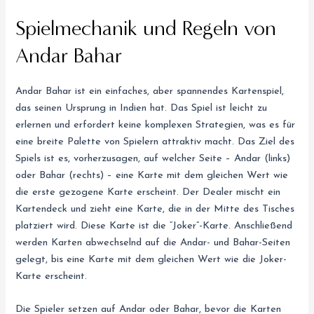
Spielmechanik und Regeln von
Andar Bahar
Andar Bahar ist ein einfaches, aber spannendes Kartenspiel,
das seinen Ursprung in Indien hat. Das Spiel ist leicht zu
erlernen und erfordert keine komplexen Strategien, was es für
eine breite Palette von Spielern attraktiv macht. Das Ziel des
Spiels ist es, vorherzusagen, auf welcher Seite – Andar (links)
oder Bahar (rechts) – eine Karte mit dem gleichen Wert wie
die erste gezogene Karte erscheint. Der Dealer mischt ein
Kartendeck und zieht eine Karte, die in der Mitte des Tisches
platziert wird. Diese Karte ist die “Joker”-Karte. Anschließend
werden Karten abwechselnd auf die Andar- und Bahar-Seiten
gelegt, bis eine Karte mit dem gleichen Wert wie die Joker-
Karte erscheint.
Die Spieler setzen auf Andar oder Bahar, bevor die Karten