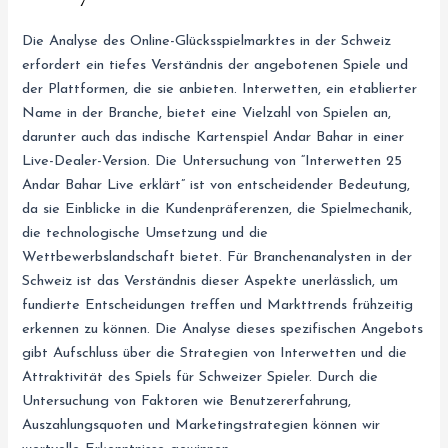
Die Analyse des Online-Glücksspielmarktes in der Schweiz
erfordert ein tiefes Verständnis der angebotenen Spiele und
der Plattformen, die sie anbieten. Interwetten, ein etablierter
Name in der Branche, bietet eine Vielzahl von Spielen an,
darunter auch das indische Kartenspiel Andar Bahar in einer
Live-Dealer-Version. Die Untersuchung von “Interwetten 25
Andar Bahar Live erklärt” ist von entscheidender Bedeutung,
da sie Einblicke in die Kundenpräferenzen, die Spielmechanik,
die technologische Umsetzung und die
Wettbewerbslandschaft bietet. Für Branchenanalysten in der
Schweiz ist das Verständnis dieser Aspekte unerlässlich, um
fundierte Entscheidungen treffen und Markttrends frühzeitig
erkennen zu können. Die Analyse dieses spezifischen Angebots
gibt Aufschluss über die Strategien von Interwetten und die
Attraktivität des Spiels für Schweizer Spieler. Durch die
Untersuchung von Faktoren wie Benutzererfahrung,
Auszahlungsquoten und Marketingstrategien können wir