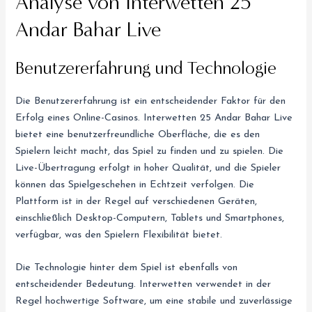
Analyse von Interwetten 25
Andar Bahar Live
Benutzererfahrung und Technologie
Die Benutzererfahrung ist ein entscheidender Faktor für den
Erfolg eines Online-Casinos. Interwetten 25 Andar Bahar Live
bietet eine benutzerfreundliche Oberfläche, die es den
Spielern leicht macht, das Spiel zu finden und zu spielen. Die
Live-Übertragung erfolgt in hoher Qualität, und die Spieler
können das Spielgeschehen in Echtzeit verfolgen. Die
Plattform ist in der Regel auf verschiedenen Geräten,
einschließlich Desktop-Computern, Tablets und Smartphones,
verfügbar, was den Spielern Flexibilität bietet.
Die Technologie hinter dem Spiel ist ebenfalls von
entscheidender Bedeutung. Interwetten verwendet in der
Regel hochwertige Software, um eine stabile und zuverlässige