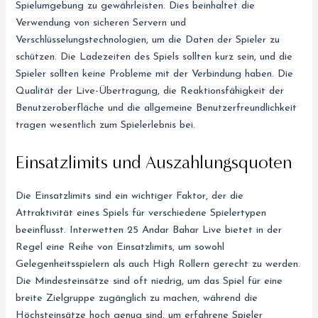
Spielumgebung zu gewährleisten. Dies beinhaltet die
Verwendung von sicheren Servern und
Verschlüsselungstechnologien, um die Daten der Spieler zu
schützen. Die Ladezeiten des Spiels sollten kurz sein, und die
Spieler sollten keine Probleme mit der Verbindung haben. Die
Qualität der Live-Übertragung, die Reaktionsfähigkeit der
Benutzeroberfläche und die allgemeine Benutzerfreundlichkeit
tragen wesentlich zum Spielerlebnis bei.
Einsatzlimits und Auszahlungsquoten
Die Einsatzlimits sind ein wichtiger Faktor, der die
Attraktivität eines Spiels für verschiedene Spielertypen
beeinflusst. Interwetten 25 Andar Bahar Live bietet in der
Regel eine Reihe von Einsatzlimits, um sowohl
Gelegenheitsspielern als auch High Rollern gerecht zu werden.
Die Mindesteinsätze sind oft niedrig, um das Spiel für eine
breite Zielgruppe zugänglich zu machen, während die
Höchsteinsätze hoch genug sind, um erfahrene Spieler