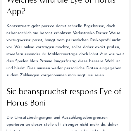
App?
Konzentriert geht parece damit schnelle Ergebnisse, doch
nebensächlich via betont erhöhtem Verlustrisiko.Dieser Weise
vorzugsweise passt, hängt vom persönlichen Risikoprofil nicht
vor. Wer online vortragen möchte, sollte daher exakt prüfen,
inwiefern einander ihr Maklercourtage doch lohnt & in wie weit
dies Spielen bloß Prämie längerfristig diese bessere Wahl ist
und bleibt. Dies müssen weder persönliche Daten eingegeben
zudem Zahlungen vorgenommen man sagt, sie seien.
Sic beanspruchst respons Eye of
Horus Boni
Die Umsatzbedingungen und Auszahlungsobergrenzen
operieren an dieser stelle oft strenger nicht mehr da, daher