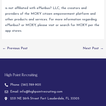
is not affiliated with ePluribus? LLC, the creators and
providers of the MOXY citizen empowerment platform and
other products and services. For more information regarding
ePluribus? or MOXY, please visit or search for MOXY per the
app stores.
←
Previous Post
Next Post
→
High Point Recruiting
Phone:
(561) 789-9011
Email:
info@highpointrecruiting.com
2331 NE 26th Street Fort Lauderdale, FL 33305