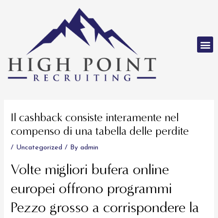
Skip
to
content
M
Post
navigation
Il cashback consiste interamente nel
compenso di una tabella delle perdite
/
Uncategorized
/ By
admin
Volte migliori bufera online
europei offrono programmi
Pezzo grosso a corrispondere la