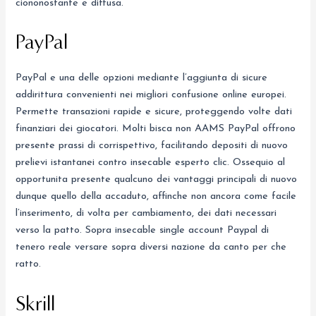
ciononostante e diffusa.
PayPal
PayPal e una delle opzioni mediante l’aggiunta di sicure
addirittura convenienti nei migliori confusione online europei.
Permette transazioni rapide e sicure, proteggendo volte dati
finanziari dei giocatori. Molti bisca non AAMS PayPal offrono
presente prassi di corrispettivo, facilitando depositi di nuovo
prelievi istantanei contro insecable esperto clic. Ossequio al
opportunita presente qualcuno dei vantaggi principali di nuovo
dunque quello della accaduto, affinche non ancora come facile
l’inserimento, di volta per cambiamento, dei dati necessari
verso la patto. Sopra insecable single account Paypal di
tenero reale versare sopra diversi nazione da canto per che
ratto.
Skrill