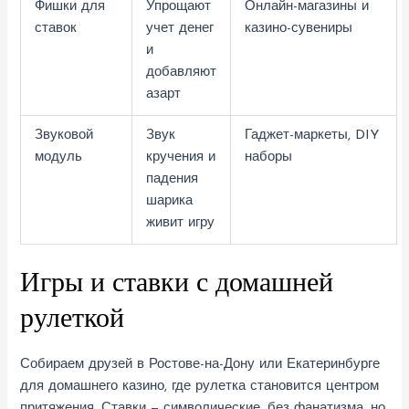
Фишки для
Упрощают
Онлайн-магазины и
ставок
учет денег
казино-сувениры
и
добавляют
азарт
Звуковой
Звук
Гаджет-маркеты, DIY
модуль
кручения и
наборы
падения
шарика
живит игру
Игры и ставки с домашней
рулеткой
Собираем друзей в Ростове-на-Дону или Екатеринбурге
для домашнего казино, где рулетка становится центром
притяжения. Ставки — символические, без фанатизма, но