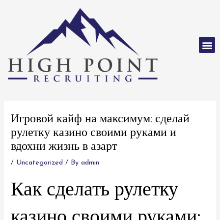
Skip
to
content
M
Post
navigation
Игровой кайф на максимум: сделай
рулетку казино своими руками и
вдохни жизнь в азарт
/
Uncategorized
/ By
admin
Как сделать рулетку
казино своими руками: