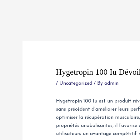
Skip
to
content
Post
navigation
Hygetropin 100 Iu Dévoi
/
Uncategorized
/ By
admin
Hygetropin 100 Iu est un produit rév
sans précédent d’améliorer leurs per
optimiser la récupération musculaire
propriétés anabolisantes, il favorise
utilisateurs un avantage compétitif 