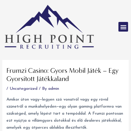
Skip
to
content
M
Post
navigation
Frumzi Casino: Gyors Mobil Játék – Egy
Gyorsított Játékkaland
/
Uncategorized
/ By
admin
Amikor úton vagy—legyen szó vonatról vagy egy rövid
szünetről a munkahelyeden—egy olyan gaming platformra van
szükséged, amely lépést tart a tempóddal. A Frumzi pontosan
ezt nyújtja a villámgyors slotokkal és élő dealeres játékokkal,
amelyek egy ötperces ablakba illeszthetők.