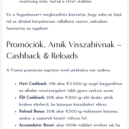
veszteség után; tartsd a tétet stabilan.
Ez a fegyelmezett megközelítés biztosítja, hogy soha ne lépd
túl az általad kényelmesen vállalható szintet, miközben
fenntartja az izgalmat.
Promóciók, Amik Visszahívnak –
Cashback & Reloads
A Frumzi promóciós naptára rövid játékokra van szabva:
Heti Cashback:
15% akár €3 000-ig—segít kiegyenlíteni
az alkalmi veszteségeket több gyors szekció során.
Élő Cashback:
25% akár €200-ig—élő dealer játék
közben elérhető, ha bizonyos küszöböket elérsz.
Reload Bonus:
50% akár €500-ig—különösen hasznos,
amikor a szünetek között töltesz fel.
Accumulator Boost:
akár 100%—többlet értéket ad, ha