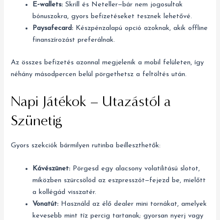
E‑wallets:
Skrill és Neteller—bár nem jogosultak
bónuszokra, gyors befizetéseket tesznek lehetővé.
Paysafecard:
Készpénzalapú opció azoknak, akik offline
finanszírozást preferálnak.
Az összes befizetés azonnal megjelenik a mobil felületen, így
néhány másodpercen belül pörgethetsz a feltöltés után.
Napi Játékok – Utazástól a
Szünetig
Gyors szekciók bármilyen rutinba beilleszthetők:
Kávészünet:
Pörgesd egy alacsony volatilitású slotot,
miközben szürcsölöd az eszpresszót—fejezd be, mielőtt
a kollégád visszatér.
Vonatút:
Használd az élő dealer mini tornákat, amelyek
kevesebb mint tíz percig tartanak; gyorsan nyerj vagy