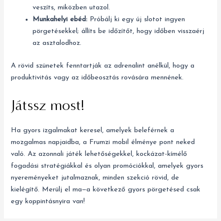
veszíts, miközben utazol.
Munkahelyi ebéd:
Próbálj ki egy új slotot ingyen
pörgetésekkel; állíts be időzítőt, hogy időben visszaérj
az asztalodhoz.
A rövid szünetek fenntartják az adrenalint anélkül, hogy a
produktivitás vagy az időbeosztás rovására mennének.
Játssz most!
Ha gyors izgalmakat keresel, amelyek beleférnek a
mozgalmas napjaidba, a Frumzi mobil élménye pont neked
való. Az azonnali játék lehetőségekkel, kockázat-kímélő
fogadási stratégiákkal és olyan promóciókkal, amelyek gyors
nyereményeket jutalmaznak, minden szekció rövid, de
kielégítő. Merülj el ma—a következő gyors pörgetésed csak
egy koppintásnyira van!