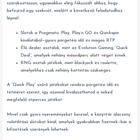
szórakoztasson, ugyanakkor elég fókuszált ahhoz, hogy
befejezd egy szekciót, mielőtt a következő feladatodhoz
lépnél.
Slotok a Pragmatic Play, Play’n GO és Quickspin
kínálatából—gyors pörgetési idő és magas RTP.
Élő dealer asztalok, mint az Evolution Gaming “Quick
Deal”, amelyek néhány másodperc alatt véget érnek.
RNG asztali játékok, mint blackjack és roulette,
amelyekhez csak néhány kattintás szükséges.
A “Quick Play” szűrő játékokat rendezi pörgetési idő és
tétméret szerint, így azonnal kiválaszthatod a neked
megfelelő ötperces játékot.
Mivel csak gyors nyereményeket keresel, a könyvtár alacsony
volatilitású slotokat kínál, amelyek gyakrabban fizetnek—bár a
kifizetések szerények lehetnek.