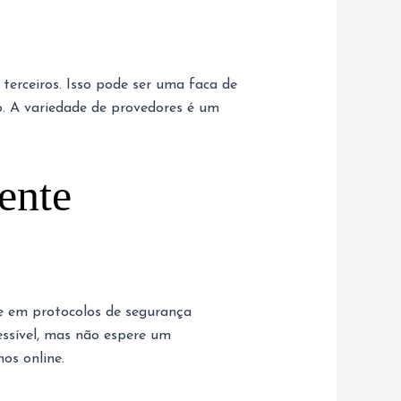
terceiros. Isso pode ser uma faca de
ão. A variedade de provedores é um
ente
te em protocolos de segurança
essível, mas não espere um
os online.