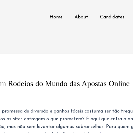
Home
About
Candidates
em Rodeios do Mundo das Apostas Online
 a promessa de diversão e ganhos fáceis costuma ser tão fr
os os sites entregam o que prometem? É aqui que entra a anál
o, mas não sem levantar algumas sobrancelhas. Para quem g