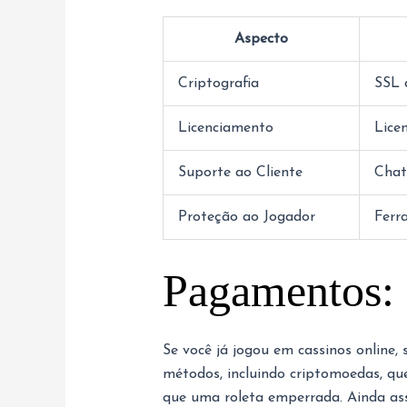
Aspecto
Criptografia
SSL 
Licenciamento
Lice
Suporte ao Cliente
Chat
Proteção ao Jogador
Ferr
Pagamentos: 
Se você já jogou em cassinos online,
métodos, incluindo criptomoedas, que
que uma roleta emperrada. Ainda ass