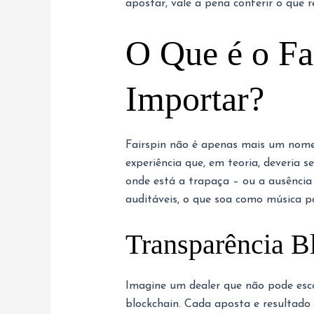
apostar, vale a pena conferir o que r
O Que é o Fa
Importar?
Fairspin não é apenas mais um nome n
experiência que, em teoria, deveria 
onde está a trapaça – ou a ausência 
auditáveis, o que soa como música pa
Transparência 
Imagine um dealer que não pode esco
blockchain. Cada aposta e resultado 