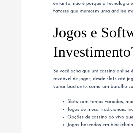
entanto, não é porque a tecnologia é
fatores que merecem uma análise ma
Jogos e Soft
Investimento
Se você acha que um cassino online é
razoável de jogos, desde slots até 
variar bastante, como um baralho c
Slots com temas variados, ma
Jogos de mesa tradicionais, inc
Opções de cassino ao vivo que
Jogos baseados em blockchain