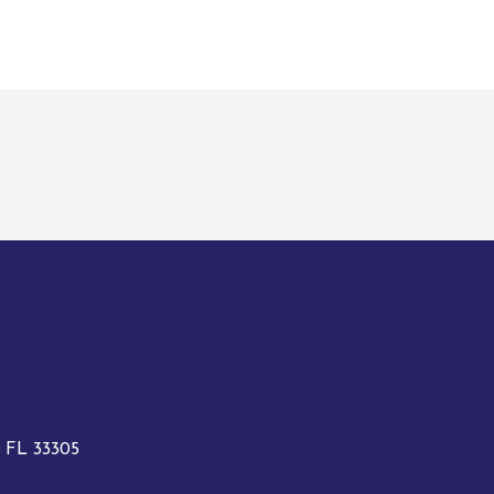
, FL 33305