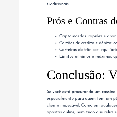
tradicionais.
Prós e Contras 
Criptomoedas: rapidez e anoni
Cartões de crédito e débito: 
Carteiras eletrônicas: equilíbr
Limites mínimos e máximos q
Conclusão: V
Se você está procurando um cassino o
especialmente para quem tem um pé 
cliente impecável. Como em qualquer
apostas online, nem tudo que reluz é