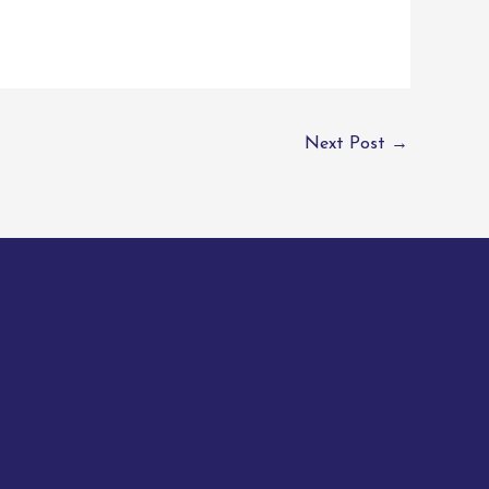
Next Post
→