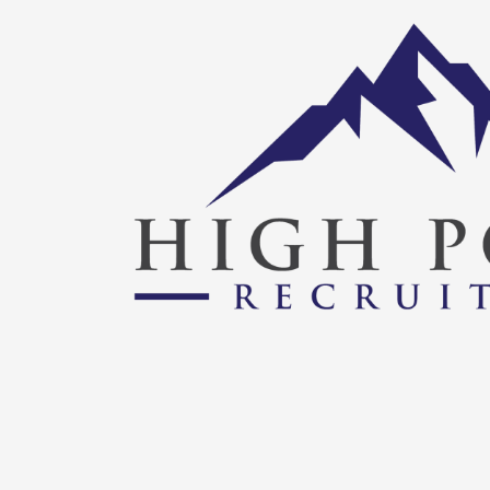
Skip
to
content