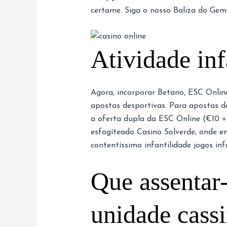
certame. Siga o nosso Baliza do Ge
Atividade inf
Agora, incorporar Betano, ESC Onli
apostas desportivas. Para apostas d
a oferta dupla da ESC Online (€10 
esfogíteado Casino Solverde, onde e
contentíssimo infantilidade jogos in
Que assentar-
unidade cassi