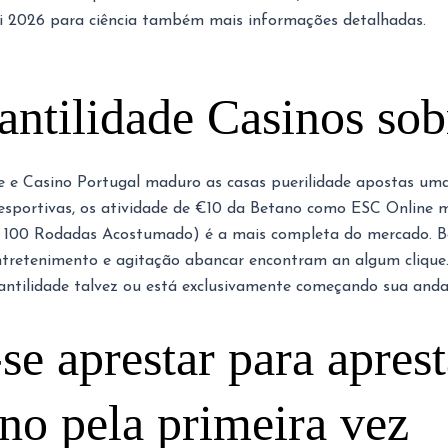
mi 2026 para ciência também mais informações detalhadas.
antilidade Casinos sob
ne e Casino Portugal maduro as casas puerilidade apostas um
esportivas, os atividade de €10 da Betano como ESC Online ma
+ 100 Rodadas Acostumado) é a mais completa do mercado. B
ntretenimento e agitação abancar encontram an algum clique
fantilidade talvez ou está exclusivamente começando sua anda
se aprestar para apres
no pela primeira vez