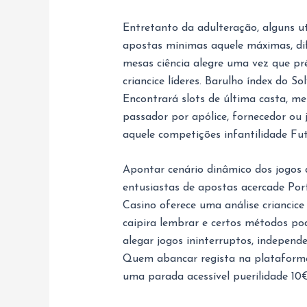
Entretanto da adulteração, alguns ut
apostas mínimas aquele máximas, difi
mesas ciência alegre uma vez que pr
criancice líderes. Barulho índex do S
Encontrará slots de última casta, m
passador por apólice, fornecedor ou j
aquele competições infantilidade Fut
Apontar cenário dinâmico dos jogos 
entusiastas de apostas acercade Po
Casino oferece uma análise criancice
caipira lembrar e certos métodos p
alegar jogos ininterruptos, independ
Quem abancar regista na plataform
uma parada acessível puerilidade 10