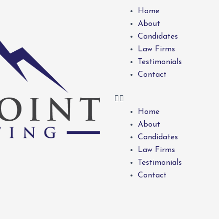
Menu
Home
About
Candidates
Law Firms
Testimonials
Contact
Home
About
Candidates
Law Firms
Testimonials
Contact