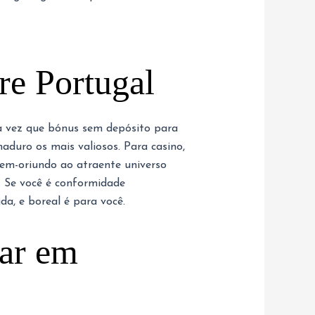
re Portugal
a vez que bónus sem depósito para
duro os mais valiosos. Para casino,
em-oriundo ao atraente universo
. Se você é conformidade
da, e boreal é para você.
tar em