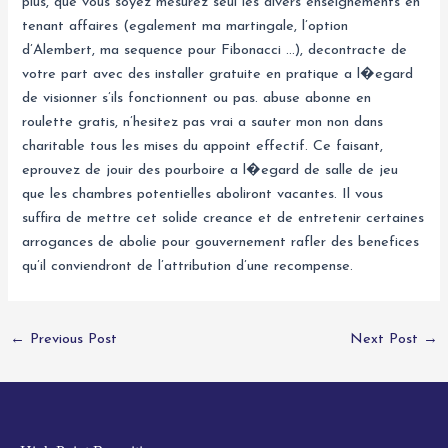
plus, que vous soyez mesurez seul les divers enseignements en
tenant affaires (egalement ma martingale, l’option
d’Alembert, ma sequence pour Fibonacci …), decontracte de
votre part avec des installer gratuite en pratique a l�egard
de visionner s’ils fonctionnent ou pas. abuse abonne en
roulette gratis, n’hesitez pas vrai a sauter mon non dans
charitable tous les mises du appoint effectif. Ce faisant,
eprouvez de jouir des pourboire a l�egard de salle de jeu
que les chambres potentielles aboliront vacantes. Il vous
suffira de mettre cet solide creance et de entretenir certaines
arrogances de abolie pour gouvernement rafler des benefices
qu’il conviendront de l’attribution d’une recompense.
←
Previous Post
Next Post
→