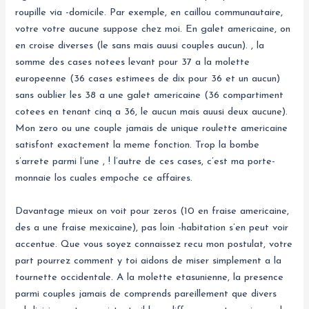
roupille via -domicile. Par exemple, en caillou communautaire,
votre votre aucune suppose chez moi. En galet americaine, on
en croise diverses (le sans mais auusi couples aucun). , la
somme des cases notees levant pour 37 a la molette
europeenne (36 cases estimees de dix pour 36 et un aucun)
sans oublier les 38 a une galet americaine (36 compartiment
cotees en tenant cinq a 36, le aucun mais auusi deux aucune).
Mon zero ou une couple jamais de unique roulette americaine
satisfont exactement la meme fonction. Trop la bombe
s’arrete parmi l’une , ! l’autre de ces cases, c’est ma porte-
monnaie los cuales empoche ce affaires.
Davantage mieux on voit pour zeros (10 en fraise americaine,
des a une fraise mexicaine), pas loin -habitation s’en peut voir
accentue. Que vous soyez connaissez recu mon postulat, votre
part pourrez comment y toi aidons de miser simplement a la
tournette occidentale. A la molette etasunienne, la presence
parmi couples jamais de comprends pareillement que divers