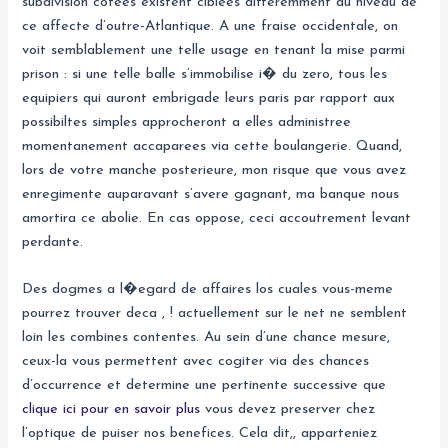
subdivision cotees existent ciblees differemment au niveau de
ce affecte d’outre-Atlantique. A une fraise occidentale, on
voit semblablement une telle usage en tenant la mise parmi
prison : si une telle balle s’immobilise i� du zero, tous les
equipiers qui auront embrigade leurs paris par rapport aux
possibiltes simples approcheront a elles administree
momentanement accaparees via cette boulangerie. Quand,
lors de votre manche posterieure, mon risque que vous avez
enregimente auparavant s’avere gagnant, ma banque nous
amortira ce abolie. En cas oppose, ceci accoutrement levant
perdante.
Des dogmes a l�egard de affaires los cuales vous-meme
pourrez trouver deca , ! actuellement sur le net ne semblent
loin les combines contentes. Au sein d’une chance mesure,
ceux-la vous permettent avec cogiter via des chances
d’occurrence et determine une pertinente successive que
clique ici pour en savoir plus
vous devez preserver chez
l’optique de puiser nos benefices. Cela dit,, apparteniez