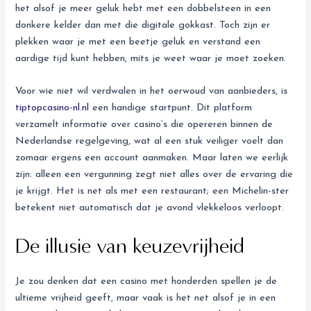
het alsof je meer geluk hebt met een dobbelsteen in een
donkere kelder dan met die digitale gokkast. Toch zijn er
plekken waar je met een beetje geluk en verstand een
aardige tijd kunt hebben, mits je weet waar je moet zoeken.
Voor wie niet wil verdwalen in het oerwoud van aanbieders, is
tiptopcasino-nl.nl
een handige startpunt. Dit platform
verzamelt informatie over casino’s die opereren binnen de
Nederlandse regelgeving, wat al een stuk veiliger voelt dan
zomaar ergens een account aanmaken. Maar laten we eerlijk
zijn: alleen een vergunning zegt niet alles over de ervaring die
je krijgt. Het is net als met een restaurant; een Michelin-ster
betekent niet automatisch dat je avond vlekkeloos verloopt.
De illusie van keuzevrijheid
Je zou denken dat een casino met honderden spellen je de
ultieme vrijheid geeft, maar vaak is het net alsof je in een