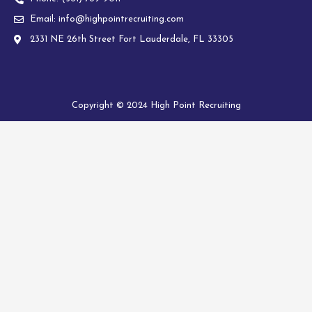
Email:
info@highpointrecruiting.com
2331 NE 26th Street Fort Lauderdale, FL 33305
Copyright © 2024 High Point Recruiting