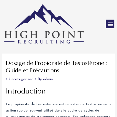
Skip
to
content
M
Post
navigation
Dosage de Propionate de Testostérone :
Guide et Précautions
/
Uncategorized
/ By
admin
Introduction
Le propionate de testostérone est un ester de testostérone à
action rapide, souvent utilisé dans le cadre de cycles de
musculation et de traitement hormonal. Son utilisation requiert