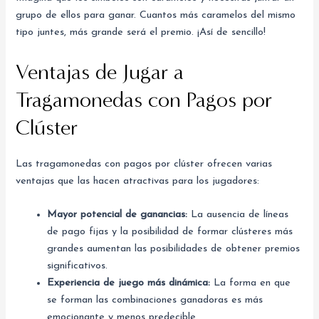
grupo de ellos para ganar. Cuantos más caramelos del mismo
tipo juntes, más grande será el premio. ¡Así de sencillo!
Ventajas de Jugar a
Tragamonedas con Pagos por
Clúster
Las tragamonedas con pagos por clúster ofrecen varias
ventajas que las hacen atractivas para los jugadores:
Mayor potencial de ganancias:
La ausencia de líneas
de pago fijas y la posibilidad de formar clústeres más
grandes aumentan las posibilidades de obtener premios
significativos.
Experiencia de juego más dinámica:
La forma en que
se forman las combinaciones ganadoras es más
emocionante y menos predecible.