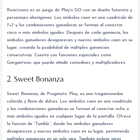
Reactoonz es un juego de Play’n GO con un diseño futurista y
personajes alienígenas. Los símbolos caen en una cuadrícula de
7×7 y las combinaciones ganadoras se forman al conectar
cinco o más símbolos iguales. Después de cada ganancia, los
símbolos ganadores desaparecen y nuevos símbolos caen en su
lugar, creando la posibilidad de múltiples ganancias
consecutivas. Cuenta con funciones especiales como
Gargantoon, que puede añadir comodines y multiplicadores.
2. Sweet Bonanza
Sweet Bonanza, de Pragmatic Play, es una tragamonedas
colorida y llena de dulces. Los símbolos caen en una cuadrícula
y las combinaciones ganadoras se forman al conectar ocho o
más símbolos iguales en cualquier lugar de la pantalla. Ofrece
la función de “Tumble”, donde los símbolos ganadores
desaparecen y nuevos símbolos caen en su lugar, permitiendo
múltiples ganancias en un solo giro. También incluye giros