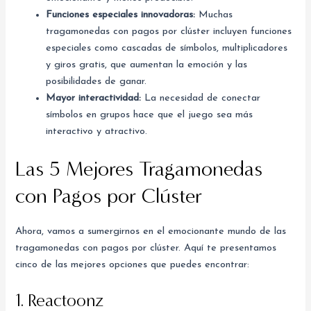
Funciones especiales innovadoras:
Muchas
tragamonedas con pagos por clúster incluyen funciones
especiales como cascadas de símbolos, multiplicadores
y giros gratis, que aumentan la emoción y las
posibilidades de ganar.
Mayor interactividad:
La necesidad de conectar
símbolos en grupos hace que el juego sea más
interactivo y atractivo.
Las 5 Mejores Tragamonedas
con Pagos por Clúster
Ahora, vamos a sumergirnos en el emocionante mundo de las
tragamonedas con pagos por clúster. Aquí te presentamos
cinco de las mejores opciones que puedes encontrar:
1. Reactoonz