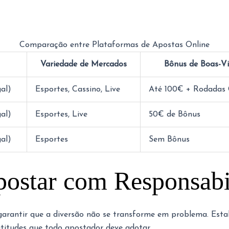
Comparação entre Plataformas de Apostas Online
a
Variedade de Mercados
Bônus de Boas-V
al)
Esportes, Cassino, Live
Até 100€ + Rodadas 
al)
Esportes, Live
50€ de Bônus
al)
Esportes
Sem Bônus
postar com Responsabi
garantir que a diversão não se transforme em problema. Estabe
itudes que todo apostador deve adotar.