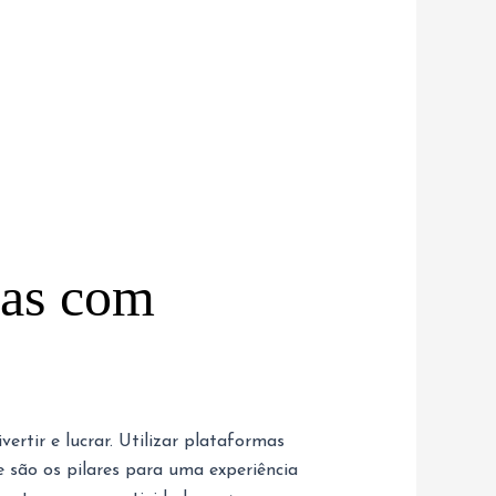
tas com
rtir e lucrar. Utilizar plataformas
e são os pilares para uma experiência