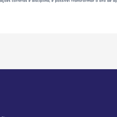
ações corretas e disciplina, é possível transformar o ato de