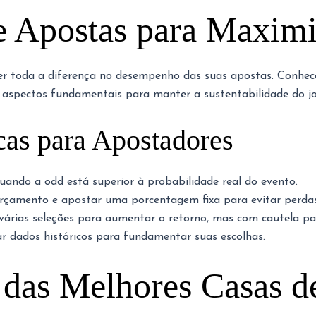
de Apostas para Maxim
zer toda a diferença no desempenho das suas apostas. Conhec
 aspectos fundamentais para manter a sustentabilidade do jo
cas para Apostadores
quando a odd está superior à probabilidade real do evento.
rçamento e apostar uma porcentagem fixa para evitar perdas s
rias seleções para aumentar o retorno, mas com cautela par
r dados históricos para fundamentar suas escolhas.
das Melhores Casas d