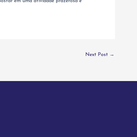
 apostar em uma atividade prazerosa e
Next Post
→