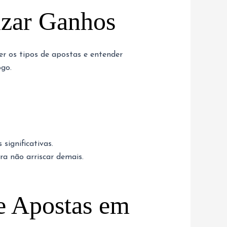
izar Ganhos
er os tipos de apostas e entender
go.
ignificativas.
a não arriscar demais.
e Apostas em