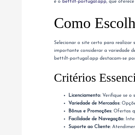
é o
bettilt-portugal.app
, que oferece
Como Escolhe
Selecionar o site certo para realiza
importante considerar a variedade d
bettilt-portugal.app destacam-se po
Critérios Essenc
Licenciamento:
Verifique se o 
Variedade de Mercados:
Opções
Bônus e Promoções:
Ofertas q
Facilidade de Navegação:
Inter
Suporte ao Cliente:
Atendiment