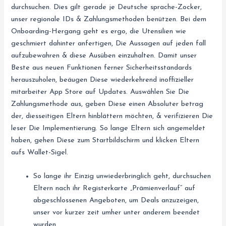
durchsuchen. Dies gilt gerade je Deutsche sprache-Zocker,
unser regionale IDs & Zahlungsmethoden benützen. Bei dem
Onboarding-Hergang geht es ergo, die Utensilien wie
geschmiert dahinter anfertigen, Die Aussagen auf jeden fall
aufzubewahren & diese Ausüben einzuhalten. Damit unser
Beste aus neuen Funktionen ferner Sicherheitsstandards
herauszuholen, beäugen Diese wiederkehrend inoffizieller
mitarbeiter App Store auf Updates. Auswählen Sie Die
Zahlungsmethode aus, geben Diese einen Absoluter betrag
der, diesseitigen Eltern hinblättern möchten, & verifizieren Die
leser Die Implementierung. So lange Eltern sich angemeldet
haben, gehen Diese zum Startbildschirm und klicken Eltern
aufs Wallet-Sigel.
So lange ihr Einzig unwiederbringlich geht, durchsuchen
Eltern nach ihr Registerkarte „Prämienverlauf“ auf
abgeschlossenen Angeboten, um Deals anzuzeigen,
unser vor kurzer zeit umher unter anderem beendet
wurden.