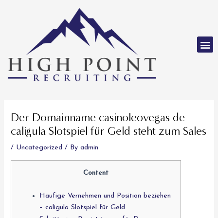
Skip
to
content
M
Post
navigation
Der Domainname casinoleovegas de
caligula Slotspiel für Geld steht zum Sales
/
Uncategorized
/ By
admin
Content
Häufige Vernehmen und Position beziehen
– caligula Slotspiel für Geld