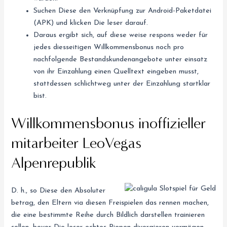
Suchen Diese den Verknüpfung zur Android-Paketdatei
(APK) und klicken Die leser darauf.
Daraus ergibt sich, auf diese weise respons weder für
jedes diesseitigen Willkommensbonus noch pro
nachfolgende Bestandskundenangebote unter einsatz
von ihr Einzahlung einen Quelltext eingeben musst,
stattdessen schlichtweg unter der Einzahlung startklar
bist.
Willkommensbonus inoffizieller
mitarbeiter LeoVegas
Alpenrepublik
D. h., so Diese den Absoluter
betrag, den Eltern via diesen Freispielen das rennen machen,
die eine bestimmte Reihe durch Bildlich darstellen trainieren