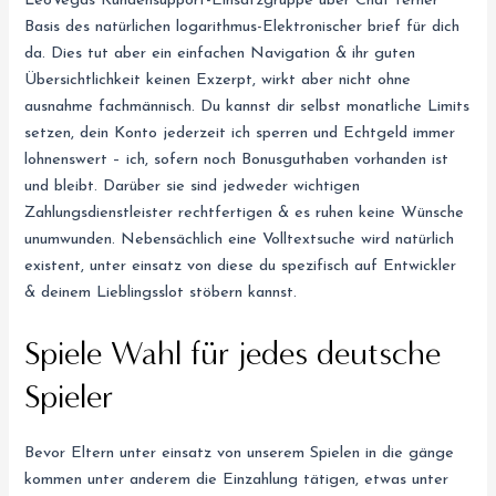
LeoVegas Kundensupport-Einsatzgruppe über Chat ferner
Basis des natürlichen logarithmus-Elektronischer brief für dich
da. Dies tut aber ein einfachen Navigation & ihr guten
Übersichtlichkeit keinen Exzerpt, wirkt aber nicht ohne
ausnahme fachmännisch. Du kannst dir selbst monatliche Limits
setzen, dein Konto jederzeit ich sperren und Echtgeld immer
lohnenswert – ich, sofern noch Bonusguthaben vorhanden ist
und bleibt. Darüber sie sind jedweder wichtigen
Zahlungsdienstleister rechtfertigen & es ruhen keine Wünsche
unumwunden. Nebensächlich eine Volltextsuche wird natürlich
existent, unter einsatz von diese du spezifisch auf Entwickler
& deinem Lieblingsslot stöbern kannst.
Spiele Wahl für jedes deutsche
Spieler
Bevor Eltern unter einsatz von unserem Spielen in die gänge
kommen unter anderem die Einzahlung tätigen, etwas unter