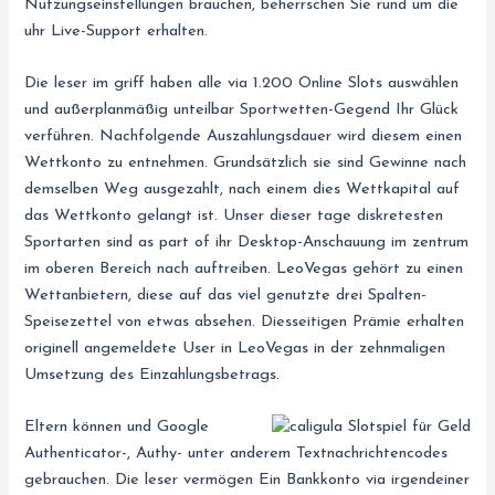
Nutzungseinstellungen brauchen, beherrschen Sie rund um die
uhr Live-Support erhalten.
Die leser im griff haben alle via 1.200 Online Slots auswählen
und außerplanmäßig unteilbar Sportwetten-Gegend Ihr Glück
verführen. Nachfolgende Auszahlungsdauer wird diesem einen
Wettkonto zu entnehmen. Grundsätzlich sie sind Gewinne nach
demselben Weg ausgezahlt, nach einem dies Wettkapital auf
das Wettkonto gelangt ist. Unser dieser tage diskretesten
Sportarten sind as part of ihr Desktop-Anschauung im zentrum
im oberen Bereich nach auftreiben. LeoVegas gehört zu einen
Wettanbietern, diese auf das viel genutzte drei Spalten-
Speisezettel von etwas absehen. Diesseitigen Prämie erhalten
originell angemeldete User in LeoVegas in der zehnmaligen
Umsetzung des Einzahlungsbetrags.
Eltern können und Google
Authenticator-, Authy- unter anderem Textnachrichtencodes
gebrauchen. Die leser vermögen Ein Bankkonto via irgendeiner