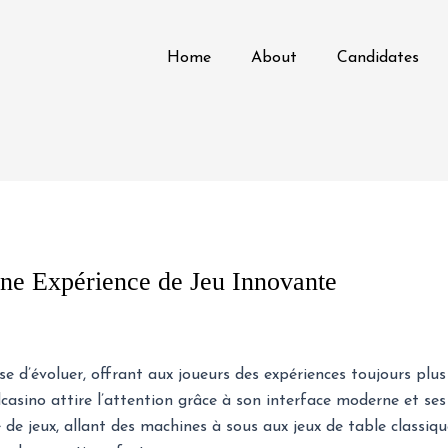
Home
About
Candidates
ne Expérience de Jeu Innovante
e d’évoluer, offrant aux joueurs des expériences toujours plus
sino attire l’attention grâce à son interface moderne et ses
de jeux, allant des machines à sous aux jeux de table classiq