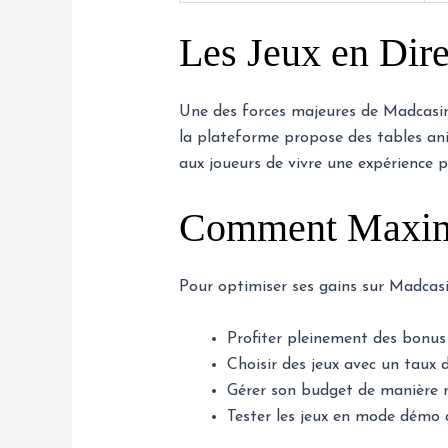
Les Jeux en Dire
Une des forces majeures de Madcasino
la plateforme propose des tables ani
aux joueurs de vivre une expérience p
Comment Maximi
Pour optimiser ses gains sur Madcasino
Profiter pleinement des bonus
Choisir des jeux avec un taux 
Gérer son budget de manière ri
Tester les jeux en mode démo a