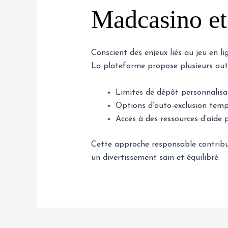
Madcasino et 
Conscient des enjeux liés au jeu en 
La plateforme propose plusieurs outils
Limites de dépôt personnalisa
Options d’auto-exclusion tempo
Accès à des ressources d’aide po
Cette approche responsable contribue 
un divertissement sain et équilibré.