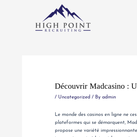
Skip
to
content
Post
navigation
Découvrir Madcasino : U
/
Uncategorized
/ By
admin
Le monde des casinos en ligne ne cess
plateformes qui se démarquent, Madca
propose une variété impressionnante 