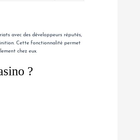
riats avec des développeurs réputés,
inition. Cette fonctionnalité permet
blement chez eux.
sino ?