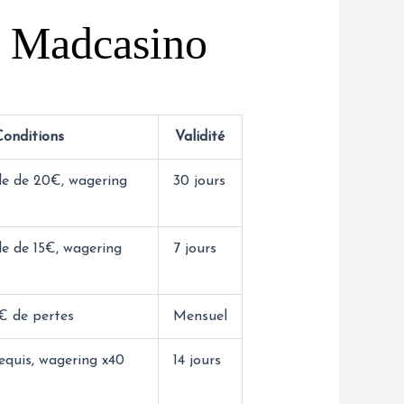
r Madcasino
Conditions
Validité
e de 20€, wagering
30 jours
e de 15€, wagering
7 jours
 de pertes
Mensuel
equis, wagering x40
14 jours