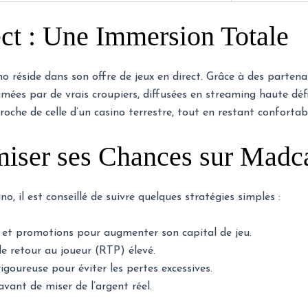
ct : Une Immersion Totale
 réside dans son offre de jeux en direct. Grâce à des partena
mées par de vrais croupiers, diffusées en streaming haute déf
roche de celle d’un casino terrestre, tout en restant conforta
ser ses Chances sur Madca
, il est conseillé de suivre quelques stratégies simples :
 et promotions pour augmenter son capital de jeu.
de retour au joueur (RTP) élevé.
goureuse pour éviter les pertes excessives.
vant de miser de l’argent réel.