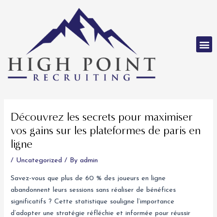
Skip
to
content
M
Post
navigation
Découvrez les secrets pour maximiser
vos gains sur les plateformes de paris en
ligne
/
Uncategorized
/ By
admin
Savez-vous que plus de 60 % des joueurs en ligne
abandonnent leurs sessions sans réaliser de bénéfices
significatifs ? Cette statistique souligne l’importance
d’adopter une stratégie réfléchie et informée pour réussir