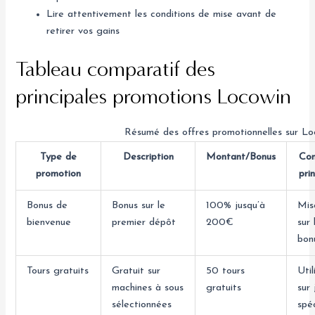
Lire attentivement les conditions de mise avant de
retirer vos gains
Tableau comparatif des
principales promotions Locowin
Résumé des offres promotionnelles sur Lo
Type de
Description
Montant/Bonus
Con
promotion
pri
Bonus de
Bonus sur le
100% jusqu’à
Mis
bienvenue
premier dépôt
200€
sur 
bon
Tours gratuits
Gratuit sur
50 tours
Util
machines à sous
gratuits
sur 
sélectionnées
spé