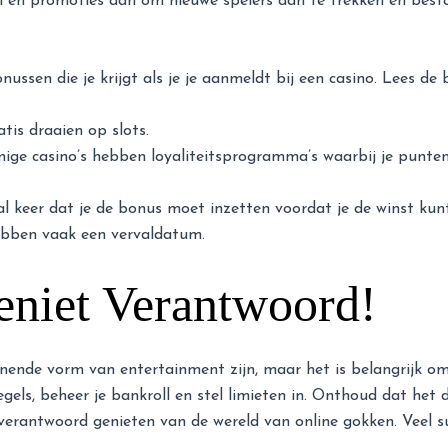
 en promoties aan om nieuwe spelers aan te trekken en bestaa
onussen die je krijgt als je je aanmeldt bij een casino. Lees 
atis draaien op slots.
ge casino’s hebben loyaliteitsprogramma’s waarbij je punten
al keer dat je de bonus moet inzetten voordat je de winst kunt
bben vaak een vervaldatum.
eniet Verantwoord!
nende vorm van entertainment zijn, maar het is belangrijk om
gels, beheer je bankroll en stel limieten in. Onthoud dat het do
 verantwoord genieten van de wereld van online gokken. Veel su