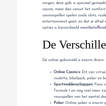
zorgen, deze gids is speciaal gemaakt
casino, maar dan vanuit het comfort 
casinospellen spelen zoals slots, rou
entertainment gaat, en dat je altij
opties is bijvoorbeeld
mostbetofficial
De Verschill
De online gokwereld is enorm divers. 
Online Casino’s:
Dit zijn virtue
roulette, blackjack, poker en b
Sportweddenschappen:
Fans va
Formule 1 en nog veel meer zij
voorspellen van het aantal do
Poker:
Online poker is enorm po