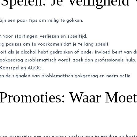
Spelen: Je Veiligheid
zijn een paar tips om veilig te gokken:
n voor stortingen, verliezen en speeltijd.
 pauzes om te voorkomen dat je te lang speelt.
it als je alcohol hebt gedronken of onder invloed bent van d
gokgedrag problematisch wordt, zoek dan professionele hulp. E
t Kansspel en AGOG.
n de signalen van problematisch gokgedrag en neem actie.
Promoties: Waar Moet