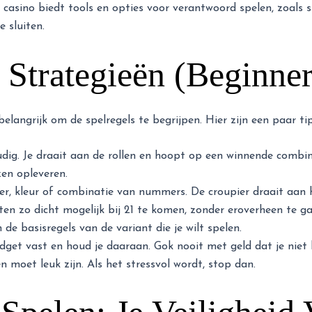
casino biedt tools en opties voor verantwoord spelen, zoals st
e sluiten.
 Strategieën (Beginner
belangrijk om de spelregels te begrijpen. Hier zijn een paar ti
oudig. Je draait aan de rollen en hoopt op een winnende combi
zen opleveren.
, kleur of combinatie van nummers. De croupier draait aan het
en zo dicht mogelijk bij 21 te komen, zonder eroverheen te gaa
e basisregels van de variant die je wilt spelen.
dget vast en houd je daaraan. Gok nooit met geld dat je niet 
 moet leuk zijn. Als het stressvol wordt, stop dan.