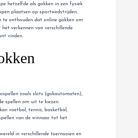
ipe hetzelfde als gokken in een fysiek
appen plaatsen op sportwedstrijden,
k om te onthouden dat online gokken om
 het verkennen van verschillende
unt vinden.
Gokken
sinospellen zoals slots (gokautomaten),
de spellen om uit te kiezen.
an voetbal, tennis, basketbal,
spellen van de winnaar tot het
wereld in verschillende toernooien en