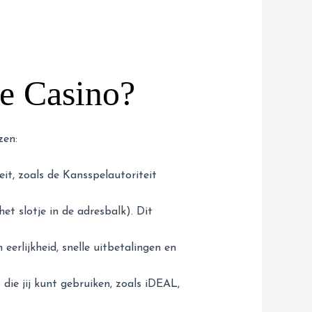
e Casino?
zen:
it, zoals de Kansspelautoriteit
t slotje in de adresbalk). Dit
erlijkheid, snelle uitbetalingen en
ie jij kunt gebruiken, zoals iDEAL,