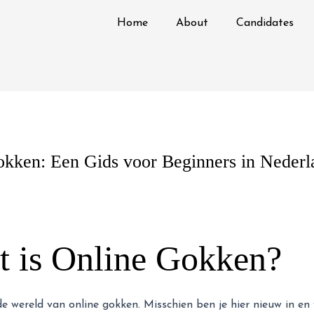
Home
About
Candidates
kken: Een Gids voor Beginners in Nederl
t is Online Gokken?
 wereld van online gokken. Misschien ben je hier nieuw in en v