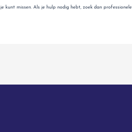
e kunt missen. Als je hulp nodig hebt, zoek dan professionele