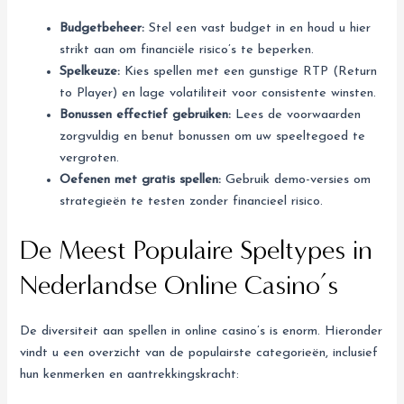
Budgetbeheer:
Stel een vast budget in en houd u hier
strikt aan om financiële risico’s te beperken.
Spelkeuze:
Kies spellen met een gunstige RTP (Return
to Player) en lage volatiliteit voor consistente winsten.
Bonussen effectief gebruiken:
Lees de voorwaarden
zorgvuldig en benut bonussen om uw speeltegoed te
vergroten.
Oefenen met gratis spellen:
Gebruik demo-versies om
strategieën te testen zonder financieel risico.
De Meest Populaire Speltypes in
Nederlandse Online Casino’s
De diversiteit aan spellen in online casino’s is enorm. Hieronder
vindt u een overzicht van de populairste categorieën, inclusief
hun kenmerken en aantrekkingskracht: