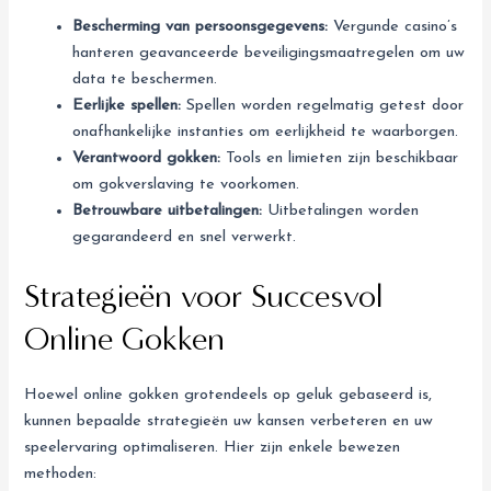
Bescherming van persoonsgegevens:
Vergunde casino’s
hanteren geavanceerde beveiligingsmaatregelen om uw
data te beschermen.
Eerlijke spellen:
Spellen worden regelmatig getest door
onafhankelijke instanties om eerlijkheid te waarborgen.
Verantwoord gokken:
Tools en limieten zijn beschikbaar
om gokverslaving te voorkomen.
Betrouwbare uitbetalingen:
Uitbetalingen worden
gegarandeerd en snel verwerkt.
Strategieën voor Succesvol
Online Gokken
Hoewel online gokken grotendeels op geluk gebaseerd is,
kunnen bepaalde strategieën uw kansen verbeteren en uw
speelervaring optimaliseren. Hier zijn enkele bewezen
methoden: