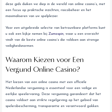
deze gids duiken we diep in de wereld van online casino’s, met
een focus op praktische inzichten, risicobeheer en het
maximaliseren van uw spelplezier.
Voor een uitgebreide selectie van betrouwbare platforms kunt
u ook een kijkje nemen bij
Zumospin
, waar u een overzicht
vindt van de beste online casino’s die voldoen aan strenge
veiligheidsnormen.
Waarom Kiezen voor Een
Vergund Online Casino?
Het kiezen van een online casino met een officiële
Nederlandse vergunning is essentieel voor een veilige en
eerlijke speelervaring. Deze vergunning garandeert dat het
casino voldoet aan strikte regelgeving op het gebied van
spelersbescherming, transparantie en verantwoord gokken.