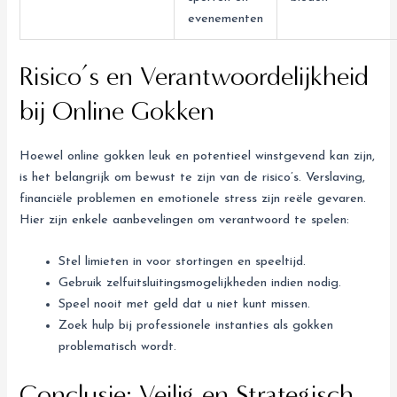
evenementen
Risico’s en Verantwoordelijkheid
bij Online Gokken
Hoewel online gokken leuk en potentieel winstgevend kan zijn,
is het belangrijk om bewust te zijn van de risico’s. Verslaving,
financiële problemen en emotionele stress zijn reële gevaren.
Hier zijn enkele aanbevelingen om verantwoord te spelen:
Stel limieten in voor stortingen en speeltijd.
Gebruik zelfuitsluitingsmogelijkheden indien nodig.
Speel nooit met geld dat u niet kunt missen.
Zoek hulp bij professionele instanties als gokken
problematisch wordt.
Conclusie: Veilig en Strategisch