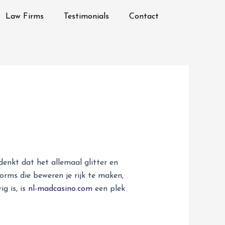
Law Firms
Testimonials
Contact
denkt dat het allemaal glitter en
orms die beweren je rijk te maken,
g is, is
nl-madcasino.com
een plek