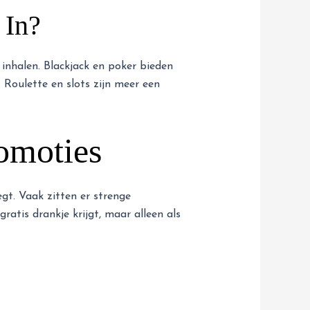
 In?
l inhalen. Blackjack en poker bieden
 Roulette en slots zijn meer een
omoties
egt. Vaak zitten er strenge
ratis drankje krijgt, maar alleen als