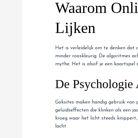
Waarom Onlin
Lijken
Het is verleidelijk om te denken dat 
minder rooskleurig. De algoritmes ac
mythe. Het is alsof je een kaartspel s
De Psychologie 
Goksites maken handig gebruik van ps
geluidseffecten die klinken als een j
kroeg waar het licht steeds knippert,
lacht.