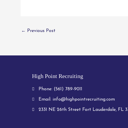
←
Previous Post
High Point Recruiting
Phone:
(561) 789-9011
Email:
info@highpointrecruiting.com
2331 NE 26th Street Fort Lauderdale, FL 