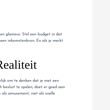
 en glamour. Stel een budget in dat
s een inkomstenbron. En als je merkt
aliteit
delijk om te denken dat je met een
h besluit te spelen, doet er goed aan
is als amusement, niet als snelle