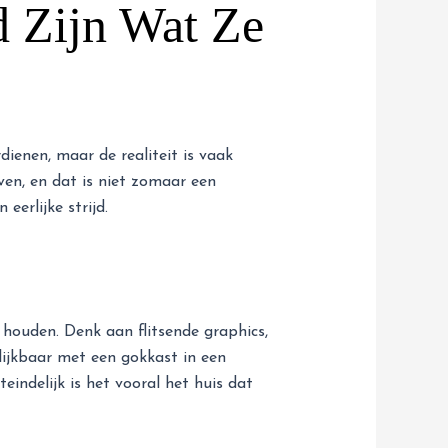
d Zijn Wat Ze
dienen, maar de realiteit is vaak
ven, en dat is niet zomaar een
eerlijke strijd.
houden. Denk aan flitsende graphics,
elijkbaar met een gokkast in een
eindelijk is het vooral het huis dat