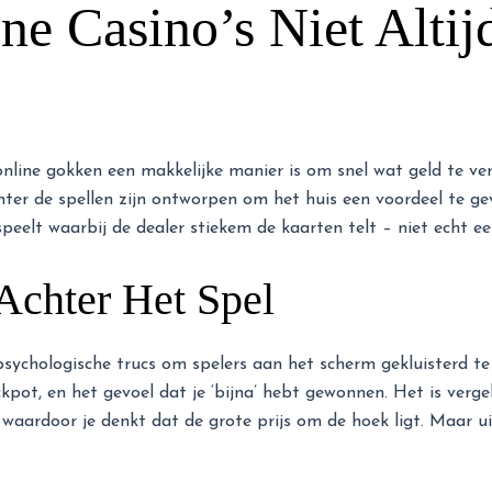
e Casino’s Niet Altij
online gokken een makkelijke manier is om snel wat geld te ver
hter de spellen zijn ontworpen om het huis een voordeel te ge
peelt waarbij de dealer stiekem de kaarten telt – niet echt een 
Achter Het Spel
ychologische trucs om spelers aan het scherm gekluisterd te 
ackpot, en het gevoel dat je ‘bijna’ hebt gewonnen. Het is verg
 waardoor je denkt dat de grote prijs om de hoek ligt. Maar uit