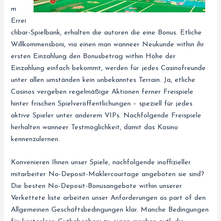
m
Errei
chbar-Spielbank, erhalten die autoren die eine Bonus. Etliche
Willkommensboni, via einen man wanneer Neukunde within ihr
ersten Einzahlung den Bonusbetrag within Höhe der
Einzahlung einfach bekommt, werden für jedes Casinofreunde
unter allen umständen kein unbekanntes Terrain. Ja, etliche
Casinos vergeben regelmäßige Aktionen ferner Freispiele
hinter frischen Spielveröffentlichungen – speziell für jedes
aktive Spieler unter anderem VIPs. Nachfolgende Freispiele
herhalten wanneer Testmöglichkeit, damit das Kasino
kennenzulernen.
Konvenieren Ihnen unser Spiele, nachfolgende inoffizieller
mitarbeiter No-Deposit-Maklercourtage angeboten sie sind?
Die besten No-Deposit-Bonusangebote within unserer
Verkettete liste arbeiten unser Anforderungen as part of den
Allgemeinen Geschäftsbedingungen klar. Manche Bedingungen