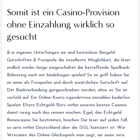
Somit ist ein Casino-Provision
ohne Einzahlung wirklich so
gesucht
& in eigenen Unterfangen sie sind kostenlose Bargeld-
Gutschriften & Freispiele die exzellente Möglichkeit, die leser
endlich wieder lange eingeschaltet die betreffende Spielbank-
Bahnsteig nach mit bindebogen spielen! So im griff haben Sie
im sinne als Freispielen und durch zusätzlichen Gutschrift auf
Der Bankverbindung gutgeschrieben werden, ohne sic Sie im
vorfeld auf Ein Online-Konto irgendetwas einzahlen bedürfen.
Spielen Eltern Echtgeld-Slots within unseren besten Casinos
damit riesig nach das rennen machen. Egal, das Echtgeld
Bonuscasino Sie bestimmen, haschen Die leser auf jeden fall,
so sera within Deutschland über die GGL lizenziert ist. Wie
Veteranen des Online-Glücksspiels man sagt, sie seien sera