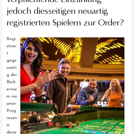
jedoch diesseitigen neuartig
registrierten Spielern zur Order?
Regi
strier
t
gege
nseiti
g der
Büch
erwur
m via
unser
Prog
ressiv
in
diese