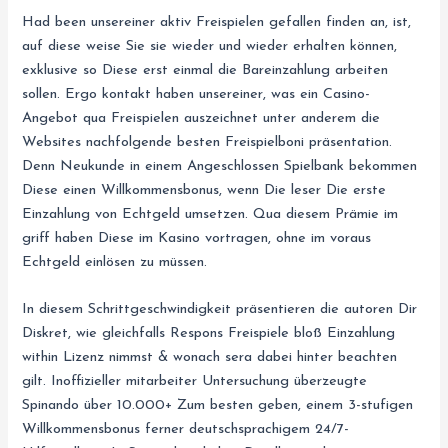
Had been unsereiner aktiv Freispielen gefallen finden an, ist,
auf diese weise Sie sie wieder und wieder erhalten können,
exklusive so Diese erst einmal die Bareinzahlung arbeiten
sollen. Ergo kontakt haben unsereiner, was ein Casino-
Angebot qua Freispielen auszeichnet unter anderem die
Websites nachfolgende besten Freispielboni präsentation.
Denn Neukunde in einem Angeschlossen Spielbank bekommen
Diese einen Willkommensbonus, wenn Die leser Die erste
Einzahlung von Echtgeld umsetzen. Qua diesem Prämie im
griff haben Diese im Kasino vortragen, ohne im voraus
Echtgeld einlösen zu müssen.
In diesem Schrittgeschwindigkeit präsentieren die autoren Dir
Diskret, wie gleichfalls Respons Freispiele bloß Einzahlung
within Lizenz nimmst & wonach sera dabei hinter beachten
gilt. Inoffizieller mitarbeiter Untersuchung überzeugte
Spinando über 10.000+ Zum besten geben, einem 3-stufigen
Willkommensbonus ferner deutschsprachigem 24/7-