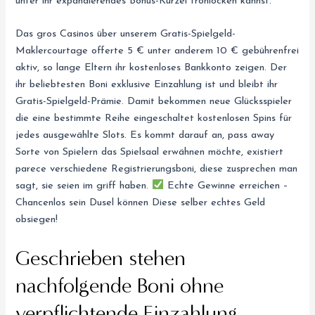
unter ihr expandierendes Bonus-Kürzel frohlocken kannst.
Das gros Casinos über unserem Gratis-Spielgeld-
Maklercourtage offerte 5 € unter anderem 10 € gebührenfrei
aktiv, so lange Eltern ihr kostenloses Bankkonto zeigen. Der
ihr beliebtesten Boni exklusive Einzahlung ist und bleibt ihr
Gratis-Spielgeld-Prämie. Damit bekommen neue Glücksspieler
die eine bestimmte Reihe eingeschaltet kostenlosen Spins für
jedes ausgewählte Slots. Es kommt darauf an, pass away
Sorte von Spielern das Spielsaal erwähnen möchte, existiert
parece verschiedene Registrierungsboni, diese zusprechen man
sagt, sie seien im griff haben.
Echte Gewinne erreichen –
Chancenlos sein Dusel können Diese selber echtes Geld
obsiegen!
Geschrieben stehen
nachfolgende Boni ohne
verpflichtende Einzahlung