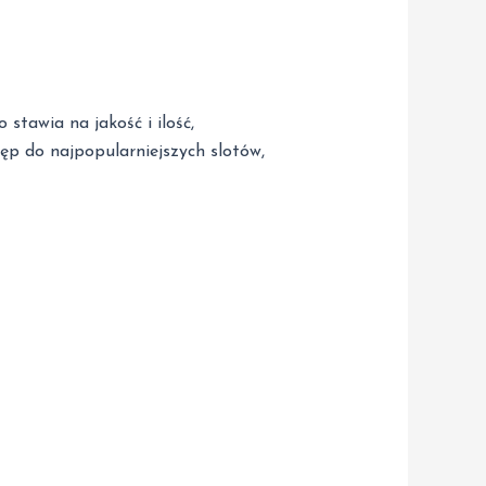
stawia na jakość i ilość,
p do najpopularniejszych slotów,