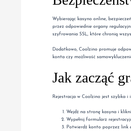
Wybierając kasyno online, bezpieczeń
przez odpowiednie organy regulacyjne
szyfrowania SSL, które chronią wszy
Dodatkowo, Coolzino promuje odpowie
konta czy możliwość samowykluczenia
Jak zacząć g
Rejestracja w Coolzino jest szybka i 
Wejdź na stronę kasyna i kliknij
Wypełnij formularz rejestrac
Potwierdź konto poprzez link 