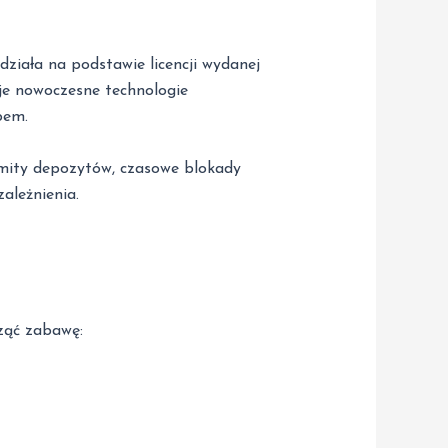
ziała na podstawie licencji wydanej
uje nowoczesne technologie
pem.
imity depozytów, czasowe blokady
ależnienia.
cząć zabawę: