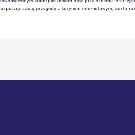
 zaawansowanym zabezpieczeniom oraz przyjaznemu interfejso
z rozpocząć swoją przygodę z kasynem internetowym, warto ro