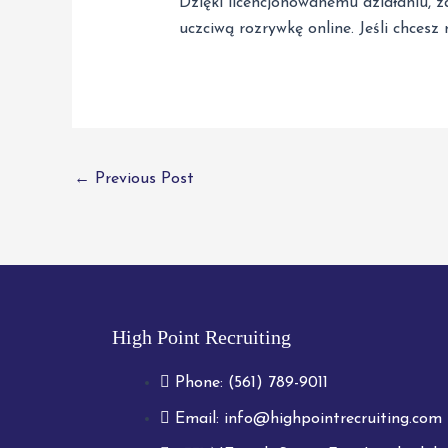
Dzięki licencjonowanemu działaniu,
uczciwą rozrywkę online. Jeśli chces
←
Previous Post
High Point Recruiting
Phone:
(561) 789-9011
Email:
info@highpointrecruiting.com