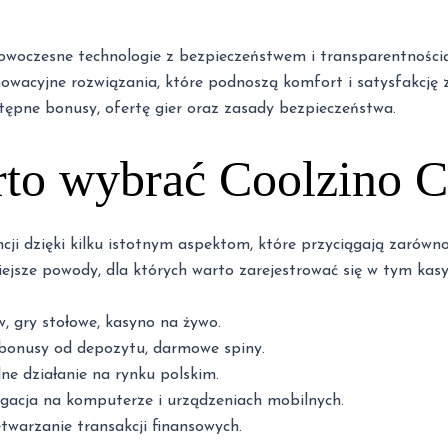
nowoczesne technologie z bezpieczeństwem i transparentności
nnowacyjne rozwiązania, które podnoszą komfort i satysfakcję
tępne bonusy, ofertę gier oraz zasady bezpieczeństwa.
to wybrać Coolzino C
cji dzięki kilku istotnym aspektom, które przyciągają zarówno
ejsze powody, dla których warto zarejestrować się w tym kasy
w, gry stołowe, kasyno na żywo.
onusy od depozytu, darmowe spiny.
ne działanie na rynku polskim.
gacja na komputerze i urządzeniach mobilnych.
warzanie transakcji finansowych.