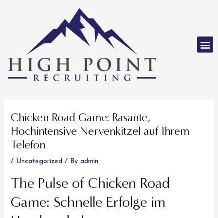
Skip
to
content
M
Post
navigation
Chicken Road Game: Rasante,
Hochintensive Nervenkitzel auf Ihrem
Telefon
/
Uncategorized
/ By
admin
The Pulse of Chicken Road
Game: Schnelle Erfolge im