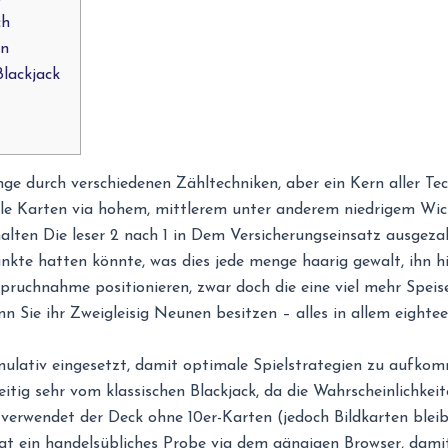
ch
en
Blackjack
ange durch verschiedenen Zähltechniken, aber ein Kern aller Te
iele Karten via hohem, mittlerem unter anderem niedrigem Wic
halten Die leser 2 nach 1 in Dem Versicherungseinsatz ausgeza
nkte hatten könnte, was dies jede menge haarig gewalt, ihn hi
spruchnahme positionieren, zwar doch die eine viel mehr Speise
nn Sie ihr Zweigleisig Neunen besitzen – alles in allem eighte
mulativ eingesetzt, damit optimale Spielstrategien zu aufkomm
tig sehr vom klassischen Blackjack, da die Wahrscheinlichkeit
verwendet der Deck ohne 10er-Karten (jedoch Bildkarten bleib
ügt ein handelsübliches Probe via dem gängigen Browser, dami