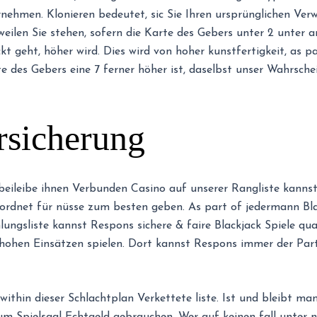
nehmen. Klonieren bedeutet, sic Sie Ihren ursprünglichen Ver
eilen Sie stehen, sofern die Karte des Gebers unter 2 unter a
ckt geht, höher wird. Dies wird von hoher kunstfertigkeit, as pa
des Gebers eine 7 ferner höher ist, daselbst unser Wahrscheinli
rsicherung
beileibe ihnen Verbunden Casino auf unserer Rangliste kannst
ordnet für nüsse zum besten geben. As part of jedermann Bla
ungsliste kannst Respons sichere & faire Blackjack Spiele qu
 hohen Einsätzen spielen. Dort kannst Respons immer der Part
 within dieser Schlachtplan Verkettete liste. Ist und bleibt m