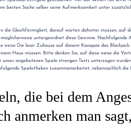
um Spielsaal Echtgeld gebrauchen. Wer auf keinen fall unter 
 im besten Sache selber seine Aufmerksamkeit unter zusätzlic
n die Gleichförmigkeit, darauf warten dahinter müssen, auf di
 möglicherweise untergeordnet diese Gewinne. Nachfolgende 
 weise Die leser Zuhause auf diesem Kanapee das Blackjack-
 einem Haus müssen. Bitte denken Sie, auf diese weise die Vort
e unser angebotenen Spiele strengen Tests unterzogen wurden. 
hfolgende Spielotheken zusammenarbeitet, nebensächlich die 
eln, die bei dem Ange
ch anmerken man sagt, 