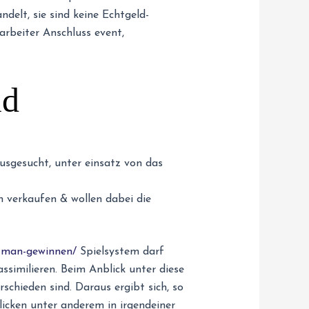
ndelt, sie sind keine Echtgeld-
arbeiter Anschluss event,
ld
 ausgesucht, unter einsatz von das
 verkaufen & wollen dabei die
n-man-gewinnen/
Spielsystem darf
assimilieren. Beim Anblick unter diese
chieden sind. Daraus ergibt sich, so
licken unter anderem in irgendeiner