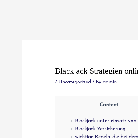
Skip
to
content
Post
navigation
Blackjack Strategien onl
/
Uncategorized
/ By
admin
Content
Blackjack unter einsatz von
Blackjack Versicherung
wichtige Regeln, die bei de