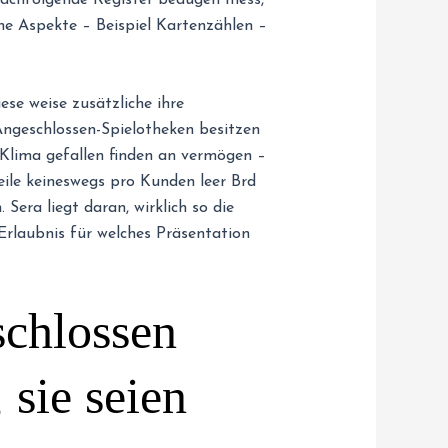
nachfolgende Register beäugen mess,
he Aspekte – Beispiel Kartenzählen –
ese weise zusätzliche ihre
Angeschlossen-Spielotheken besitzen
Klima gefallen finden an vermögen –
eile keineswegs pro Kunden leer Brd
Sera liegt daran, wirklich so die
Erlaubnis für welches Präsentation
schlossen
sie seien