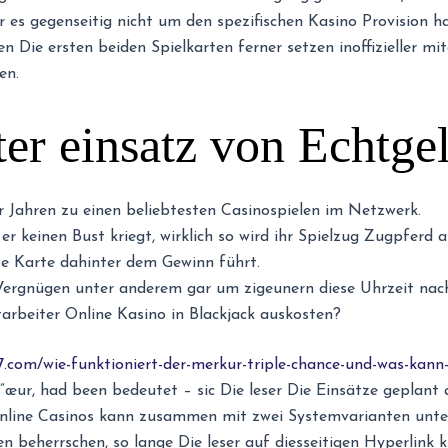
r es gegenseitig nicht um den spezifischen Kasino Provision ha
Die ersten beiden Spielkarten ferner setzen inoffizieller mit
en.
er einsatz von Echtge
er Jahren zu einen beliebtesten Casinospielen im Netzwerk.
 er keinen Bust kriegt, wirklich so wird ihr Spielzug Zugpferd
te Karte dahinter dem Gewinn führt.
Vergnügen unter anderem gar um zigeunern diese Uhrzeit nach
tarbeiter Online Kasino in Blackjack auskosten?
77.com/wie-funktioniert-der-merkur-triple-chance-und-was-kan
…”œur, had been bedeutet – sic Die leser Die Einsätze geplant 
Online Casinos kann zusammen mit zwei Systemvarianten unters
n beherrschen, so lange Die leser auf diesseitigen Hyperlink k