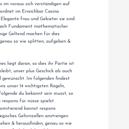
is im voraus sich verständigen auf
eordnet im Erreichbar Casino
Elegante frau und Gebieter sie sind
t nach Fundament mathematischer
nige Geltend machen für dies
genau so wie splitten, aufgeben &
es liegt daran, so dies ihr Partie ist
leibt, unser plus Geschick als auch
l gewünscht. Im folgenden findest
ns unser 14 wichtigsten Regeln,
folgende du bekannt sein musst, so
 respons für nüsse spielst.
omitierend kannst respons
egisches Gehirnzellen anstrengen
tehen & herausfinden, genau so wie