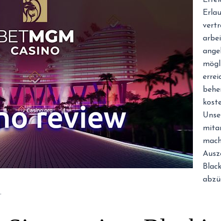
Erla
vert
arbei
angeb
mögli
erre
beher
kost
Unser
mita
mach
Ausza
Black
abzüg
.