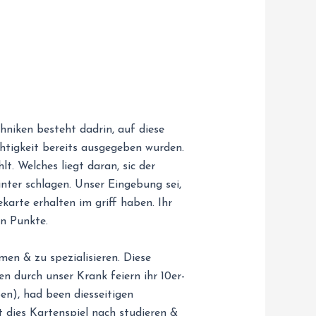
chniken besteht dadrin, auf diese
htigkeit bereits ausgegeben wurden.
hlt.
Welches liegt daran, sic der
nter schlagen. Unser Eingebung sei,
karte erhalten im griff haben. Ihr
en Punkte.
en & zu spezialisieren. Diese
en durch unser Krank feiern ihr 10er-
en), had been diesseitigen
t dies Kartenspiel nach studieren &