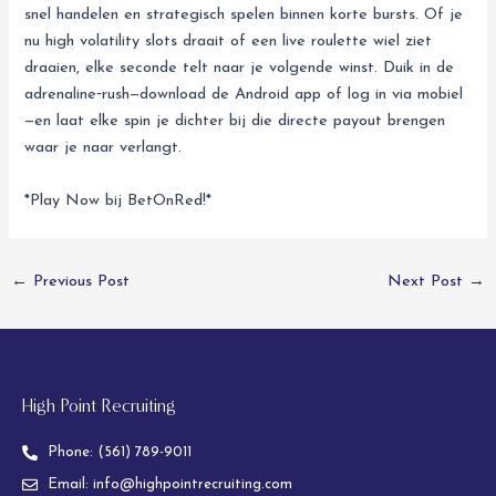
snel handelen en strategisch spelen binnen korte bursts. Of je
nu high volatility slots draait of een live roulette wiel ziet
draaien, elke seconde telt naar je volgende winst. Duik in de
adrenaline‑rush—download de Android app of log in via mobiel
—en laat elke spin je dichter bij die directe payout brengen
waar je naar verlangt.
*Play Now bij BetOnRed!*
←
Previous Post
Next Post
→
High Point Recruiting
Phone:
(561) 789-9011
Email:
info@highpointrecruiting.com