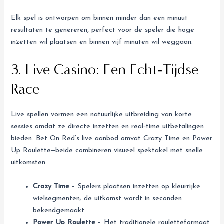
Elk spel is ontworpen om binnen minder dan een minuut
resultaten te genereren, perfect voor de speler die hoge
inzetten wil plaatsen en binnen vijf minuten wil weggaan.
3. Live Casino: Een Echt‑Tijdse
Race
Live spellen vormen een natuurlijke uitbreiding van korte
sessies omdat ze directe inzetten en real‑time uitbetalingen
bieden. Bet On Red’s live aanbod omvat Crazy Time en Power
Up Roulette—beide combineren visueel spektakel met snelle
uitkomsten.
Crazy Time
– Spelers plaatsen inzetten op kleurrijke
wielsegmenten; de uitkomst wordt in seconden
bekendgemaakt.
Power Up Roulette
– Het traditionele rouletteformaat