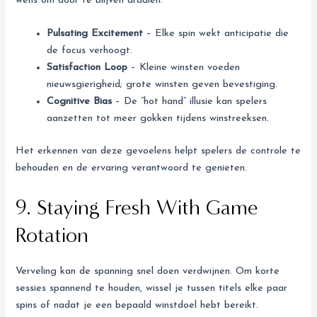
wens om door te blijven draaien.
Pulsating Excitement
– Elke spin wekt anticipatie die
de focus verhoogt.
Satisfaction Loop
– Kleine winsten voeden
nieuwsgierigheid; grote winsten geven bevestiging.
Cognitive Bias
– De “hot hand” illusie kan spelers
aanzetten tot meer gokken tijdens winstreeksen.
Het erkennen van deze gevoelens helpt spelers de controle te
behouden en de ervaring verantwoord te genieten.
9. Staying Fresh With Game
Rotation
Verveling kan de spanning snel doen verdwijnen. Om korte
sessies spannend te houden, wissel je tussen titels elke paar
spins of nadat je een bepaald winstdoel hebt bereikt.