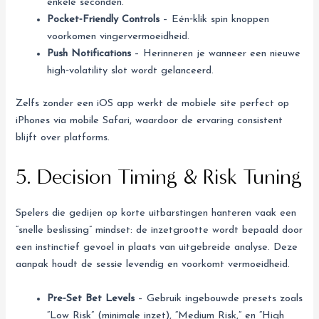
enkele seconden.
Pocket‑Friendly Controls
– Eén‑klik spin knoppen
voorkomen vingervermoeidheid.
Push Notifications
– Herinneren je wanneer een nieuwe
high‑volatility slot wordt gelanceerd.
Zelfs zonder een iOS app werkt de mobiele site perfect op
iPhones via mobile Safari, waardoor de ervaring consistent
blijft over platforms.
5. Decision Timing & Risk Tuning
Spelers die gedijen op korte uitbarstingen hanteren vaak een
“snelle beslissing” mindset: de inzetgrootte wordt bepaald door
een instinctief gevoel in plaats van uitgebreide analyse. Deze
aanpak houdt de sessie levendig en voorkomt vermoeidheid.
Pre‑Set Bet Levels
– Gebruik ingebouwde presets zoals
“Low Risk” (minimale inzet), “Medium Risk,” en “High