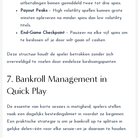
uitbetalingen binnen gemiddeld twee tot drie spins.
Payout Peaks
– High volatility spellen kunnen grote
winsten opleveren na minder spins dan low volatility
titels.
End‑Game Checkpoint
– Pauzeer na elke vijf spins om
te beslissen of je door wilt gaan of cashen.
Deze structuur houdt de speler betrokken zonder zich
overweldigd te voelen door eindeloze beslissingspunten.
7. Bankroll Management in
Quick Play
De essentie van korte sessies is matigheid; spelers stellen
vaak een dagelijks bestedingslimiet in voordat ze beginnen.
Een praktische strategie is om je bankroll op te splitsen in
gelijke delen—één voor elke sessie—en je daaraan te houden.