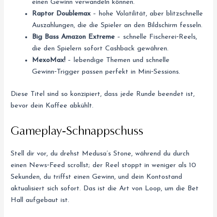
einen Gewinn verwandeln können.
Raptor Doublemax
– hohe Volatilität, aber blitzschnelle
Auszahlungen, die die Spieler an den Bildschirm fesseln.
Big Bass Amazon Extreme
– schnelle Fischerei‑Reels,
die den Spielern sofort Cashback gewähren.
MexoMax!
– lebendige Themen und schnelle
Gewinn‑Trigger passen perfekt in Mini‑Sessions.
Diese Titel sind so konzipiert, dass jede Runde beendet ist,
bevor dein Kaffee abkühlt.
Gameplay‑Schnappschuss
Stell dir vor, du drehst Medusa’s Stone, während du durch
einen News‑Feed scrollst; der Reel stoppt in weniger als 10
Sekunden, du triffst einen Gewinn, und dein Kontostand
aktualisiert sich sofort. Das ist die Art von Loop, um die Bet
Hall aufgebaut ist.