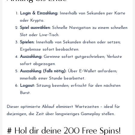
Login & Einzahlung:
Innerhalb von Sekunden per Karte
oder Krypto.
Spiel auswählen:
Schnelle Navigation zu einem schnellen
Slot oder Live‑Tisch.
Spielen:
Innerhalb von Sekunden drehen oder setzen;
Ergebnisse sofort beobachten.
Auszahlung:
Gewinne sofort gutgeschrieben; Verluste
sofort abgezogen.
Auszahlung (falls nötig):
Über E‑Wallet anfordern;
innerhalb einer Stunde bearbeitet.
Logout:
Sitzung beenden; erfrischt für den nächsten
Burst.
Dieser optimierte Ablauf eliminiert Wartezeiten – ideal für
diejenigen, die Zeit über langwieriges Gameplay stellen.
# Hol dir deine 200 Free Spins!