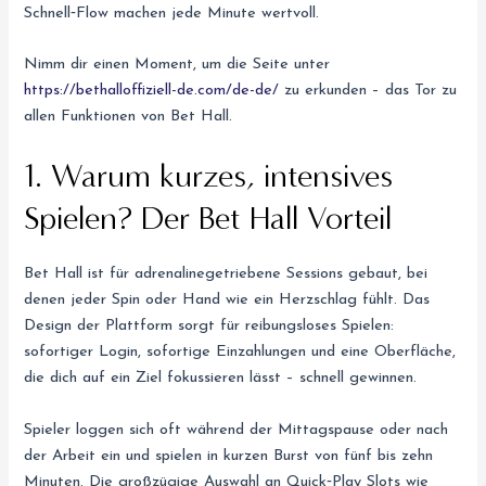
Schnell‑Flow machen jede Minute wertvoll.
Nimm dir einen Moment, um die Seite unter
https://bethalloffiziell-de.com/de-de/
zu erkunden – das Tor zu
allen Funktionen von Bet Hall.
1. Warum kurzes, intensives
Spielen? Der Bet Hall Vorteil
Bet Hall ist für adrenalinegetriebene Sessions gebaut, bei
denen jeder Spin oder Hand wie ein Herzschlag fühlt. Das
Design der Plattform sorgt für reibungsloses Spielen:
sofortiger Login, sofortige Einzahlungen und eine Oberfläche,
die dich auf ein Ziel fokussieren lässt – schnell gewinnen.
Spieler loggen sich oft während der Mittagspause oder nach
der Arbeit ein und spielen in kurzen Burst von fünf bis zehn
Minuten. Die großzügige Auswahl an Quick‑Play Slots wie