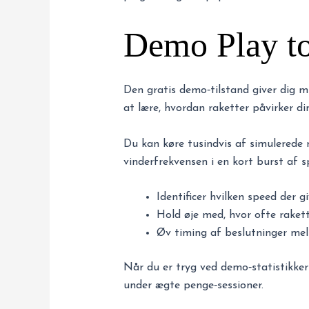
Demo Play to
Den gratis demo‑tilstand giver dig mul
at lære, hvordan raketter påvirker di
Du kan køre tusindvis af simulerede r
vinderfrekvensen i en kort burst af sp
Identificer hvilken speed der g
Hold øje med, hvor ofte rakett
Øv timing af beslutninger mell
Når du er tryg ved demo‑statistikker
under ægte penge‑sessioner.