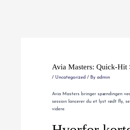
Skip
to
content
Post
navigation
Avia Masters: Quick‑Hit 
/
Uncategorized
/ By
admin
Avia Masters bringer spændingen ved l
session lancerer du et lyst rødt fly, 
videre.
Hvorfor korte