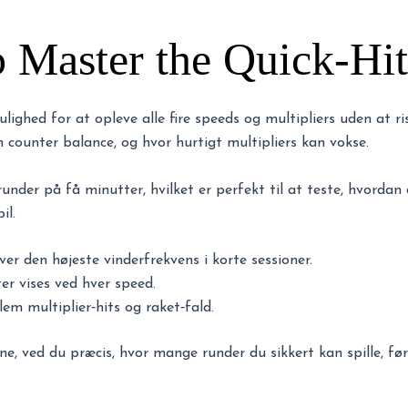
 Master the Quick‑Hi
ighed for at opleve alle fire speeds og multipliers uden at risi
n counter balance, og hvor hurtigt multipliers kan vokse.
under på få minutter, hvilket er perfekt til at teste, hvordan 
il.
iver den højeste vinderfrekvens i korte sessioner.
er vises ved hver speed.
em multiplier‑hits og raket‑fald.
ne, ved du præcis, hvor mange runder du sikkert kan spille, f