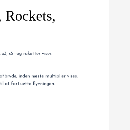
, Rockets,
, x3, x5—og raketter vises
 afbryde, inden næste multiplier vises.
til at fortsætte flyvningen.