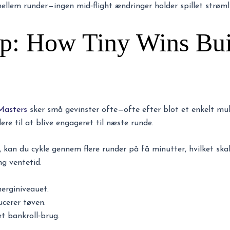
ellem runder—ingen mid‑flight ændringer holder spillet strømli
p: How Tiny Wins Bui
Masters
sker små gevinster ofte—ofte efter blot et enkelt multi
lere til at blive engageret til næste runde.
e, kan du cykle gennem flere runder på få minutter, hvilket ska
ng ventetid.
erginiveauet.
ucerer tøven.
t bankroll‑brug.