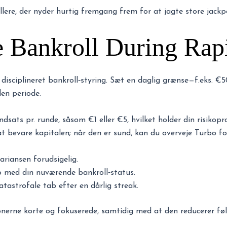
illere, der nyder hurtig fremgang frem for at jagte store jackp
 Bankroll During Rap
disciplineret bankroll‑styring. Sæt en daglig grænse—f.eks. €
den periode.
indsats pr. runde, såsom €1 eller €5, hvilket holder din risikopr
 at bevare kapitalen; når den er sund, kan du overveje Turbo fo
riansen forudsigelig.
o med din nuværende bankroll‑status.
tastrofale tab efter en dårlig streak.
ionerne korte og fokuserede, samtidig med at den reducerer fø