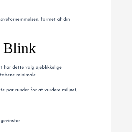
å mavefornemmelsen, formet af din
 Blink
t har dette valg øjeblikkelige
 tabene minimale.
te par runder for at vurdere miljøet,
gevinster.