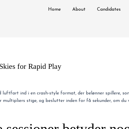
Home
About
Candidates
Skies for Rapid Play
uftfart ind i en crash‑style format, der belønner spillere, som
ser multipliers stige, og beslutter inden for få sekunder, om du 
 sessioner betyder nog