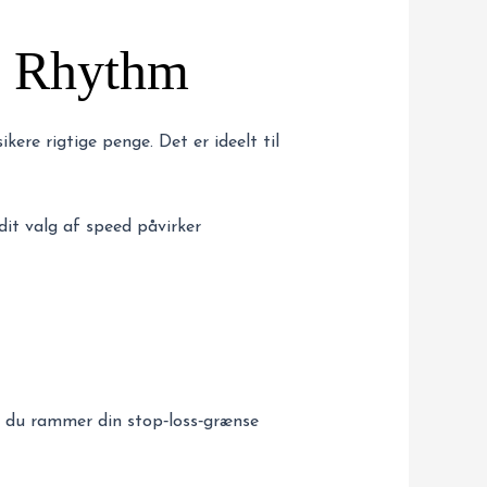
t Rhythm
kere rigtige penge. Det er ideelt til
dit valg af speed påvirker
ør du rammer din stop‑loss‑grænse