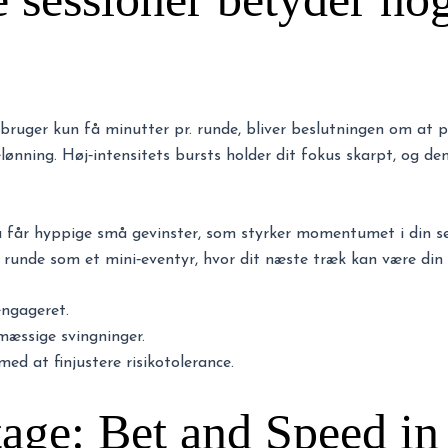
 bruger kun få minutter pr. runde, bliver beslutningen om at pr
lønning. Høj‑intensitets bursts holder dit fokus skarpt, og de
t du får hyppige små gevinster, som styrker momentumet i din 
runde som et mini‑eventyr, hvor dit næste træk kan være din bi
engageret.
mæssige svingninger.
ed at finjustere risikotolerance.
tage: Bet and Speed i