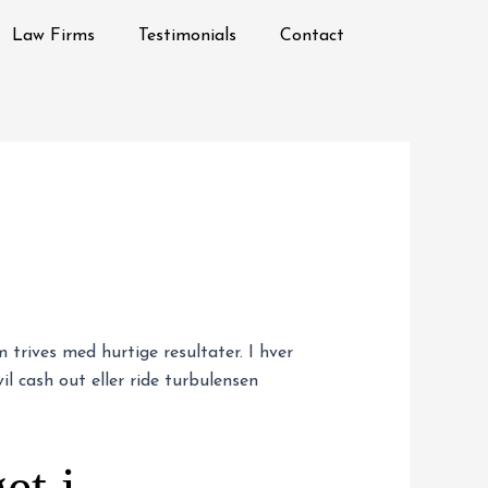
Law Firms
Testimonials
Contact
 trives med hurtige resultater. I hver
vil cash out eller ride turbulensen
et i