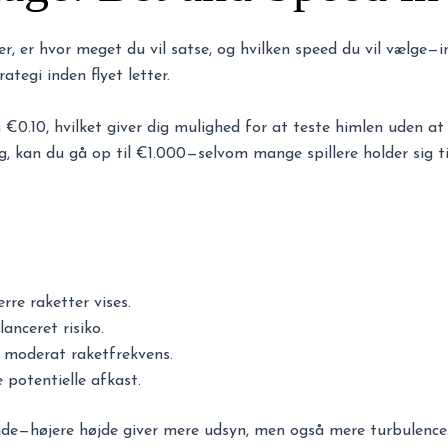
er, er hvor meget du vil satse, og hvilken speed du vil vælge
ategi inden flyet letter.
€0.10, hvilket giver dig mulighed for at teste himlen uden at 
g, kan du gå op til €1.000—selvom mange spillere holder sig t
ærre raketter vises.
anceret risiko.
; moderat raketfrekvens.
 potentielle afkast.
jde—højere højde giver mere udsyn, men også mere turbulence