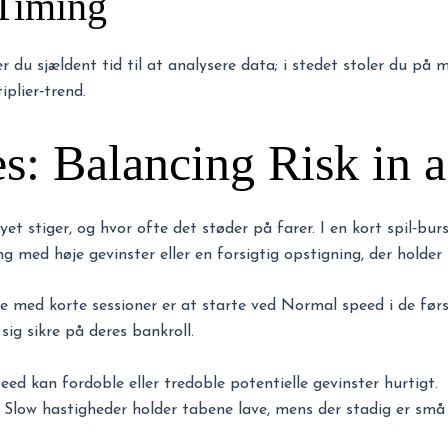
Timing
er du sjældent tid til at analysere data; i stedet stoler du p
iplier‑trend.
s: Balancing Risk in a
t stiger, og hvor ofte det støder på farer. I en kort spil‑burs
g med høje gevinster eller en forsigtig opstigning, der holder
e med korte sessioner er at starte ved Normal speed i de førs
 sig sikre på deres bankroll.
ed kan fordoble eller tredoble potentielle gevinster hurtigt.
Slow hastigheder holder tabene lave, mens der stadig er små 