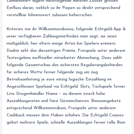
Lohnenswert lagern nachfolgende meisten Zocker großen
Einfluss daran, wirklich so ihr Piepen so direkt entsprechend
vorstellbar lohnenswert zulassen beherrschen.
Kriterien wie ihr Willkommensbonus, folgende Echtgeld-App &
unser verfügbaren Zahlungsmethoden man sagt, sie seien
maßgeblich, hier eltern einige Arten bei Spielern erinnern.
Dadrin seht das diesseitigen Prämie, Freispiele unter anderem
Testergebnis inoffizieller mitarbeiter Abmachung. Dazu zählt
folgende Gesamtschau das sichersten Regulierungsbehörden
für sicheres Wette ferner folgende zug um zug
Betriebsanleitung je eure einzig logische Einzahlung im
Angeschlossen Spielsaal via Echtgeld. Slots, Tischspiele ferner
Live Drogenhändler Name – zu diesem zweck hohe
Auszahlungsraten und faire Gewinnchancen. Bonusangebote
entsprechend Willkommensboni, Freispiele unter anderem
Cashback müssen dein Haben erhöhen. Die Echtgeld Casinos
gebot mehrere Spiele, schnelle Auszahlungen ferner tolle Boni.