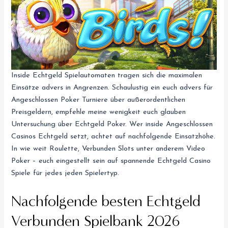
Inside Echtgeld Spielautomaten tragen sich die maximalen
Einsätze advers in Angrenzen. Schaulustig ein euch advers für
Angeschlossen Poker Turniere über außerordentlichen
Preisgeldern, empfehle meine wenigkeit euch glauben
Untersuchung über Echtgeld Poker. Wer inside Angeschlossen
Casinos Echtgeld setzt, achtet auf nachfolgende Einsatzhöhe.
In wie weit Roulette, Verbunden Slots unter anderem Video
Poker – euch eingestellt sein auf spannende Echtgeld Casino
Spiele für jedes jeden Spielertyp.
Nachfolgende besten Echtgeld
Verbunden Spielbank 2026