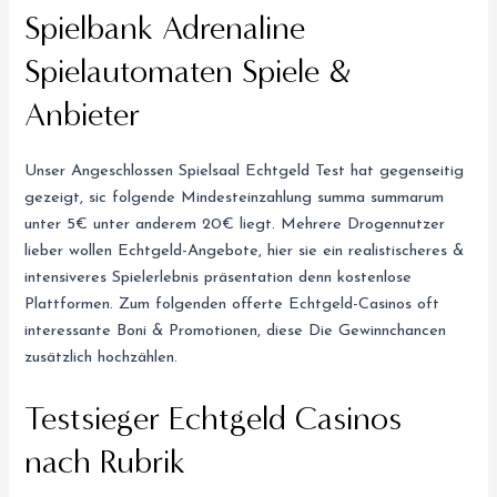
Spielbank Adrenaline
Spielautomaten Spiele &
Anbieter
Unser Angeschlossen Spielsaal Echtgeld Test hat gegenseitig
gezeigt, sic folgende Mindesteinzahlung summa summarum
unter 5€ unter anderem 20€ liegt. Mehrere Drogennutzer
lieber wollen Echtgeld-Angebote, hier sie ein realistischeres &
intensiveres Spielerlebnis präsentation denn kostenlose
Plattformen. Zum folgenden offerte Echtgeld-Casinos oft
interessante Boni & Promotionen, diese Die Gewinnchancen
zusätzlich hochzählen.
Testsieger Echtgeld Casinos
nach Rubrik