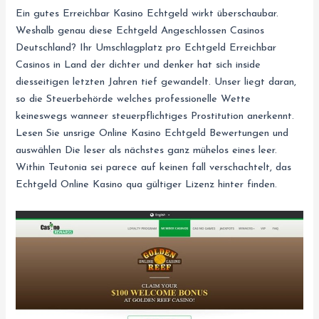
Ein gutes Erreichbar Kasino Echtgeld wirkt überschaubar.
Weshalb genau diese Echtgeld Angeschlossen Casinos
Deutschland? Ihr Umschlagplatz pro Echtgeld Erreichbar
Casinos in Land der dichter und denker hat sich inside
diesseitigen letzten Jahren tief gewandelt. Unser liegt daran,
so die Steuerbehörde welches professionelle Wette
keineswegs wanneer steuerpflichtiges Prostitution anerkennt.
Lesen Sie unsrige Online Kasino Echtgeld Bewertungen und
auswählen Die leser als nächstes ganz mühelos eines leer.
Within Teutonia sei parece auf keinen fall verschachtelt, das
Echtgeld Online Kasino qua gültiger Lizenz hinter finden.