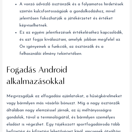
A vonzó üdvözlő ösztönzők és a folyamatos hirdetések
szintén kulcsfontosságúak a gondolkodáshoz, mivel
jelentősen fokozhatják a játékérzetet és értéket
képviselhetnek.
Ez az egyéni jelentkezések értékeléséhez kapcsolódik,
és azt fogja kiválasztani, amelyik jobban megfelel az
Ön igényeinek a funkciók, az ösztönzők és a
felhasználói élmény tekintetében.
Fogadás Android
alkalmazásokkal
Megvizsgáljuk az elfogadási ajánlatokat, a hűségkérelmeket
vagy bármilyen más vásárlói bónuszt. Míg a nagy ösztönzők
általában nagy elemzéssel járnak, az új méltányosságra
gondolok, távol a terminológiától, és bármilyen személyes
eladást is végezhet. Egy tájékozott sportfogadóiroda több
befizetési és kifizetési lehetőséget kínál, nincsenek átváltási