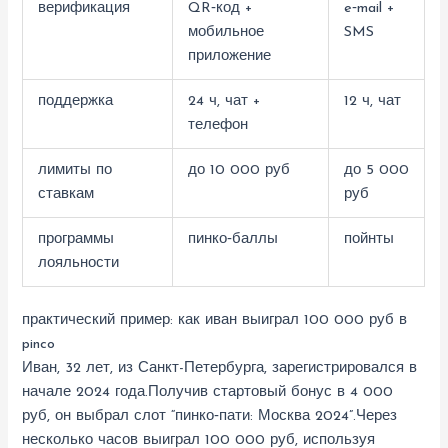
верификация
QR‑код +
e‑mail +
мобильное
SMS
приложение
поддержка
24 ч, чат +
12 ч, чат
телефон
лимиты по
до 10 000 руб
до 5 000
ставкам
руб
программы
пинко‑баллы
пойнты
лояльности
практический пример: как иван выиграл 100 000 руб в
pinco
Иван, 32 лет, из Санкт-Петербурга, зарегистрировался в
начале 2024 года.Получив стартовый бонус в 4 000
руб, он выбрал слот “пинко‑пати: Москва 2024”.Через
несколько часов выиграл 100 000 руб, используя