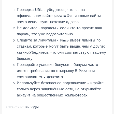
Проверка URL – убедитесь, что вы на
официальном сайте pinco.ru.Фишинговые сайты
часто используют похожие адреса.
Не делитесь паролем – если кто‑то просит ваш
пароль, это уже подозрительно.
Следите за лимитами – Pinco имеет лимиты по
ставкам, которые могут быть выше, чем у других
казино.Убедитесь, что они соответствуют вашему
бюджету.
Проверяйте условия бонусов – бонусы часто
имеют требования по отыгрышу.В Pinco они
составляют 20× депозита.
Используйте безопасное подключение – играйте
только через защищённые сети, не открывайте
аккаунт на общественных компьютерах.
ключевые выводы