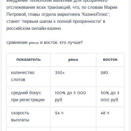
внедрение технологии blockchain для прозрачного
отслеживания всех транзакций, что, по словам Марии
Петровой, главы отдела маркетинга “КазиноПлюс”,
станет “первым шагом к полной прозрачности” в
российском онлайн‑казино.
сравнение pinco и восток: кто лучше?
показатель
pinco
восток
количество
350+
280
слотов
средний бонус
100% до 5 000
50% до 3
при регистрации
руб
000 руб
скорость
24 ч
48 ч
выплаты