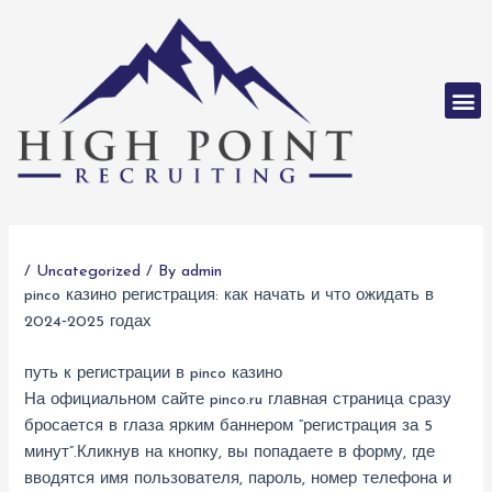
Skip
to
content
M
Post
navigation
/
Uncategorized
/ By
admin
pinco казино регистрация: как начать и что ожидать в
2024‑2025 годах
путь к регистрации в pinco казино
На официальном сайте pinco.ru главная страница сразу
бросается в глаза ярким баннером “регистрация за 5
минут”.Кликнув на кнопку, вы попадаете в форму, где
вводятся имя пользователя, пароль, номер телефона и