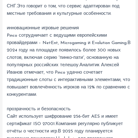
СНГ.Это говорит о том, что сервис адаптирован под
местные требования и культурные особенности.
инновационные игровые решения
Pinco сотрудничает с ведущими европейскими
провайдерами – NetEnt, Microgaming и Evolution Gaming.В
2024 году на площадке появилось более 300 новых
слотов, включая серию “пинко‑пати”, основанную на
популярных российских телешоу.Аналитик Алексей
Иванов отмечает, что Pinco удачно сочетает
традиционные слоты с интерактивными элементами, что
повышает вовлечённость игроков на 12% по сравнению с
конкурентами.
прозрачность и безопасность
Сайт использует шифрование 256‑бит AES и имеет
сертификат ISO 27001.Компания регулярно публикует
отчёты о честности игр.В 2025 году планируется