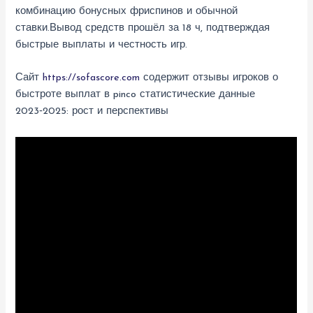
комбинацию бонусных фриспинов и обычной
ставки.Вывод средств прошёл за 18 ч, подтверждая
быстрые выплаты и честность игр.
Сайт
https://sofascore.com
содержит отзывы игроков о
быстроте выплат в pinco статистические данные
2023‑2025: рост и перспективы